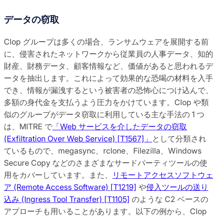
データの窃取
Clop グループは多くの場合、ランサムウェアを展開する前
に、侵害されたネットワークから従業員の人事データ、知的
財産、財務データ、顧客情報など、価値があると思われるデ
ータを抽出します。これによって効果的な恐喝の材料を入手
でき、情報が漏洩するという被害者の恐怖心につけ込んで、
多額の身代金を支払うよう圧力をかけています。Clop や類
似のグループがデータ窃取に利用している主な手法の 1 つ
は、MITRE で
「Web サービスを介したデータの窃取
(Exfiltration Over Web Service) [T1567]」
として分類され
ているもので、megasync、rclone、Filezilla、Windows
Secure Copy などのさまざまなサードパーティツールの使
用をカバーしています。また、
リモートアクセスソフトウェ
ア (Remote Access Software) [T1219]
や
侵入ツールの送り
込み (Ingress Tool Transfer) [T1105]
のような C2 ベースの
アプローチも用いることがあります。以下の例から、Clop