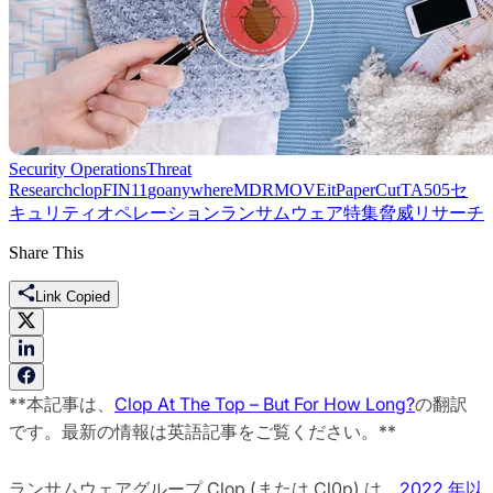
Security Operations
Threat
Research
clop
FIN11
goanywhere
MDR
MOVEit
PaperCut
TA505
セ
キュリティオペレーション
ランサムウェア
特集
脅威リサーチ
Share This
Link Copied
**本記事は、
Clop At The Top – But For How Long?
の翻訳
です。最新の情報は英語記事をご覧ください。**
ランサムウェアグループ Clop (または Cl0p) は、
2022 年以