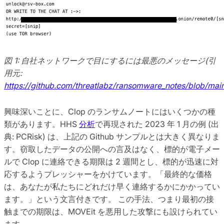
図 1: 自社ネットワークで目にするには最悪のメッセージ(引
用元:
https://github.com/threatlabz/ransomware_notes/blob/main
興味深いことに、Clop のランサムノートにはいくつかの種
類があります。HHS
分析
で再現された 2023 年 1 月の例 (出
典: PCRisk) は、上記の Github サンプルとは大きく異なりま
す。窃取したデータの公開への言及はなく、標的が電子メー
ルで Clop に連絡できる期限は 2 週間とし、標的が迅速に対
応するようプレッシャーをかけています。「最終的な価格
は、あなたが私たちにどれだけ早く連絡するかにかかってい
ます。」という文言付きです。 この手法、つまり最初の接
触までの期限は、MOVEit を悪用した攻撃にも設けられてい
ます。