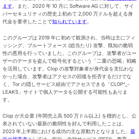
ます
。また、2020 年 10 月に Software AG に対して、サイ
バーセキュリティの歴史上初めて 2,000 万ドルを超える身
代金を要求したことで
知られています
。
このグループは 2019 年に初めて観測され、当時は主にフィ
ッシング、ブルートフォース (総当たり) 攻撃、既知の脆弱
性の悪用を行っていました。このグループは、攻撃者がユー
ザーのデータを盗んで暗号化するという「二重の恐喝」戦略
を活用しています。Clop の攻撃対象者が身代金を支払わな
かった場合、攻撃者はアクセスの回復を拒否するだけでな
く、Tor の隠しサービス経由でアクセスできる「CL0P^_-
LEAKS」サイトで個人データを公開する可能性もありま
す。
Clop が大企業 (年間売上高 500 万ドル以上) を標的とし、公
表されていない最新の脆弱性を好んで利用したことは、
2023 年上半期における成功の主な原動力となりました。
最
近の被害者
としては、銀行・金融サービス (BFSI)、教育、