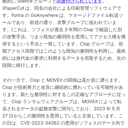
般的に Silence グループと
関連付けられています
。
(PaperCut は、同名の会社による印刷管理ソフトウェアで
す。Fortra の GoAnywhere は、マネージドファイル転送ツ
ールであり、前述の通り、攻撃グループに狙われていま
す。)これは、ソフォスが過去 3 年間の Clop で確認した別
の攻撃手法、つまり既知の脆弱性を悪用してアクセス権を獲
得するという手法と一致しています。Clop グループは、初
期アクセス段階ではこのような既知の脆弱性を利用し、最終
的には身代金の要求に利用するデータを窃取するため、次の
段階に移行します。
その一方で、Clop と MOVEit の関係は遥か昔に遡ります。
Clop が技術努力と改良に継続的に携わっている可能性があ
ります。新たな脆弱性に対するこの正確なアプローチに従っ
て、Clop ランサムウェアグループは、MOVEit によって転
送されるデータの盗難攻撃に関与しており、2023 年 5 月
27 日からこの脆弱性を悪用していると主張しています。こ
の日は、CVE-2023-34362 の悪用がソフォスのデータ内で