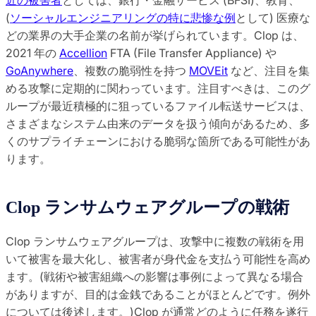
(
ソーシャルエンジニアリングの特に悲惨な例
として) 医療な
どの業界の大手企業の名前が挙げられています。Clop は、
2021 年の
Accellion
FTA (File Transfer Appliance) や
GoAnywhere
、複数の脆弱性を持つ
MOVEit
など、注目を集
める攻撃に定期的に関わっています。注目すべきは、このグ
ループが最近積極的に狙っているファイル転送サービスは、
さまざまなシステム由来のデータを扱う傾向があるため、多
くのサプライチェーンにおける脆弱な箇所である可能性があ
ります。
Clop ランサムウェアグループの戦術
Clop ランサムウェアグループは、攻撃中に複数の戦術を用
いて被害を最大化し、被害者が身代金を支払う可能性を高め
ます。(戦術や被害組織への影響は事例によって異なる場合
がありますが、目的は金銭であることがほとんどです。例外
については後述します。)Clop が通常どのように任務を遂行