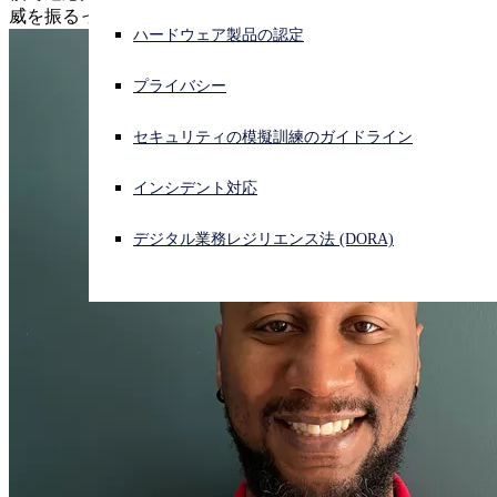
威を振るっています。
ハードウェア製品の認定
サイバー攻撃を受けている場合、連絡先はこちら
サインイン
プライバシー
Open search
セキュリティの模擬訓練のガイドライン
Open language switcher
日本語
インシデント対応
デジタル業務レジリエンス法 (DORA)