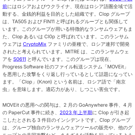
前
にはロシアおよびウクライナ、現在はロシア語圏全域で活
動する、金銭的利益を目的とした組織です。Clop グループ
は、TA505 および FIN11 と呼ばれるグループとも関係して
います。このグループが用いる特徴的なランサムウェアもま
た、Clop あるいは Cl0p と呼ばれています。このランサム
ウェアは
CryptoMix
ファミリの亜種で、ロシア連邦で開発
されたと考えられています。MITRE は、このランサムウェ
アを
S0611
と呼んでいます。このグループは現在、
Progress Software 社のファイル転送システム「MOVEit」
を悪用した攻撃をくり返し行っているとして話題になってい
ます。「Clop」(Клоп) という名前は、ロシア語で「南京
虫」を意味します。適応力があり、しつこい害虫です。
MOVEit の悪用への関与は、2 月の GoAnywhere 事件、4 月
の PaperCut 事件に続き、
2023 年上半期
に Clop が引き起
こしたとされる 3 件目のインシデントです。Clop グループ
は、グループ独自のランサムウェアツールの販売や、他のグ
ループとの共同攻撃など、さまざまな活動を行っているよう