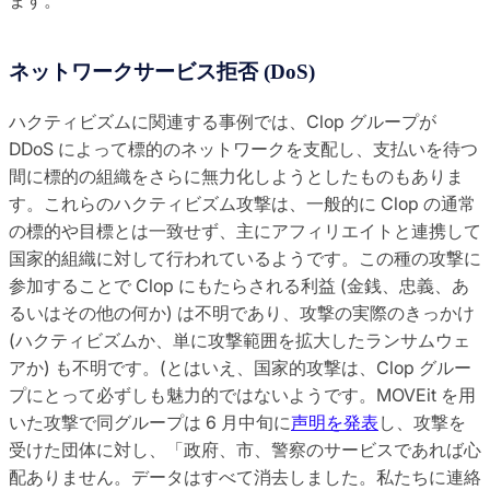
ネットワークサービス拒否 (DoS)
ハクティビズムに関連する事例では、Clop グループが
DDoS によって標的のネットワークを支配し、支払いを待つ
間に標的の組織をさらに無力化しようとしたものもありま
す。これらのハクティビズム攻撃は、一般的に Clop の通常
の標的や目標とは一致せず、主にアフィリエイトと連携して
国家的組織に対して行われているようです。この種の攻撃に
参加することで Clop にもたらされる利益 (金銭、忠義、あ
るいはその他の何か) は不明であり、攻撃の実際のきっかけ
(ハクティビズムか、単に攻撃範囲を拡大したランサムウェ
アか) も不明です。(とはいえ、国家的攻撃は、Clop グルー
プにとって必ずしも魅力的ではないようです。MOVEit を用
いた攻撃で同グループは 6 月中旬に
声明を発表
し、攻撃を
受けた団体に対し、「政府、市、警察のサービスであれば心
配ありません。データはすべて消去しました。私たちに連絡