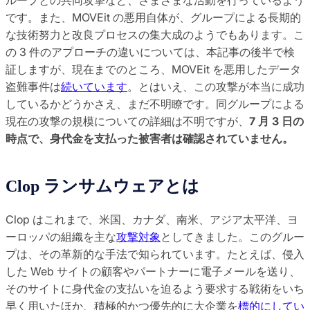
です。また、MOVEit の悪用自体が、グループによる長期的
な技術努力と改良プロセスの集大成のようでもあります。こ
の 3 件のアプローチの違いについては、本記事の後半で検
証しますが、現在までのところ、MOVEit を悪用したデータ
盗難事件は
続いています
。とはいえ、この攻撃が本当に成功
しているかどうかさえ、まだ不明瞭です。同グループによる
現在の攻撃の規模についての詳細は不明ですが、
7 月 3 日の
時点で、身代金を支払った被害者は確認されていません。
Clop ランサムウェアとは
Clop はこれまで、米国、カナダ、南米、アジア太平洋、ヨ
ーロッパの組織を主な
攻撃対象
としてきました。このグルー
プは、その革新的な手法で知られています。たとえば、侵入
した Web サイトの顧客やパートナーに電子メールを送り、
そのサイトに身代金の支払いを迫るよう要求する戦術をいち
早く用いたほか、積極的かつ優先的に大企業を
標的にしてい