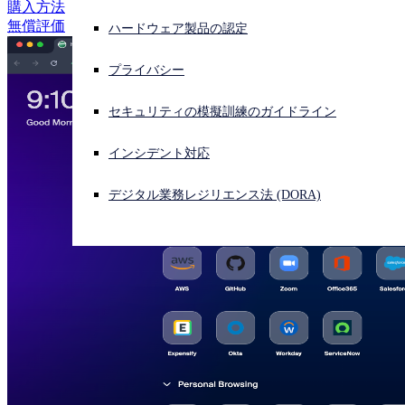
購入方法
無償評価
購入方法
ハードウェア製品の認定
サイバー攻撃を受けている場合、連絡先はこちら
サインイン
プライバシー
無償評価
Open search
セキュリティの模擬訓練のガイドライン
Open language switcher
日本語
インシデント対応
デジタル業務レジリエンス法 (DORA)