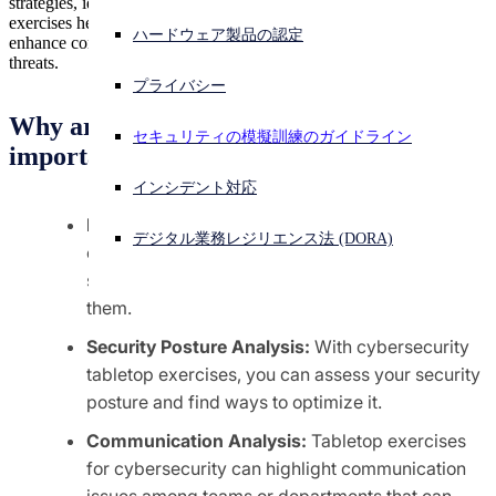
strategies, identify weaknesses, and improve preparedness. These
勧告
exercises help organizations refine their incident response plans,
コンプライアンス
ハードウェア製品の認定
Secure Design
enhance communication, and build resilience against real-world
サイバー攻撃を受けている場合、連絡先はこちら
threats.
サインイン
ガイダンス
コンプライアンスおよび認定
プライバシー
アーキテクチャ
プライバシー
ハードウェア製品の認定
Why are security tabletop exercises
責任ある情報開示
Open search
セキュリティの模擬訓練のガイドライン
データ保護の概要
important?
セキュリティのテスト
Open language switcher
日本語
ガバナンス
製品データシート
インシデント対応
インシデント対応
通知
企業ポリシー
Blind Spot Identification:
Security tabletop
環境
デジタル業務レジリエンス法 (DORA)
お客様およびパートナーとの契約
exercises help you identify cybersecurity blind
ESG データポイント
spots before cybercriminals can find and exploit
安全衛生
サイバーセキュリティにおける Sophos AI の原則
レジリエンス
them.
環境の持続可能性
責任ある AI に関する FAQ
電子廃棄物
Security Posture Analysis:
With cybersecurity
根本原因解析
tabletop exercises, you can assess your security
サービスのステータス
posture and find ways to optimize it.
Communication Analysis:
Tabletop exercises
for cybersecurity can highlight communication