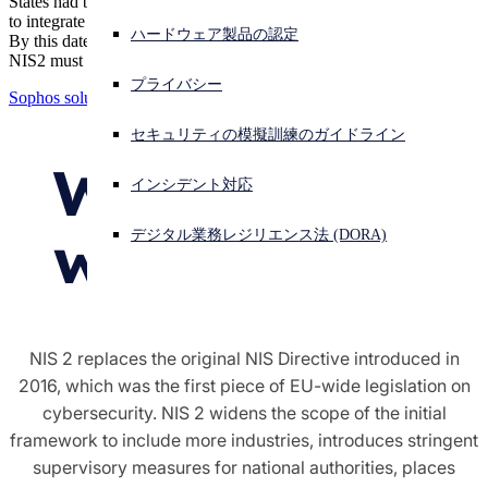
States had been given a deadline of October 17, 2024,
to integrate NIS2 security requirements into their national legislation.
ハードウェア製品の認定
By this date, all companies falling under the scope of
サイバー攻撃を受けている場合、連絡先はこちら
NIS2 must ensure compliance with the updated requirements.
サインイン
プライバシー
Sophos solutions for NIS 2
Open search
セキュリティの模擬訓練のガイドライン
Open language switcher
日本語
What’s new
インシデント対応
with NIS 2?
デジタル業務レジリエンス法 (DORA)
NIS 2 replaces the original NIS Directive introduced in
2016, which was the first piece of EU-wide legislation on
cybersecurity. NIS 2 widens the scope of the initial
framework to include more industries, introduces stringent
supervisory measures for national authorities, places