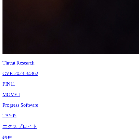
Threat Research
CVE-2023-34362
FIN11
MOVEit
Progress Software
TA505
エクスプロイト
特集