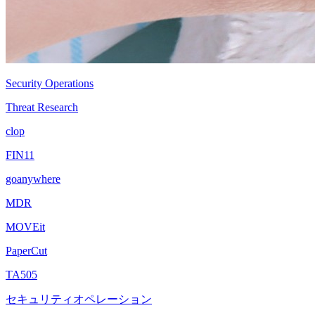
Security Operations
Threat Research
clop
FIN11
goanywhere
MDR
MOVEit
PaperCut
TA505
セキュリティオペレーション