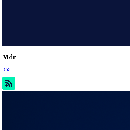
Mdr
RSS