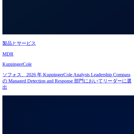
製品とサービス
MDR
KuppingerCole
ソフォス、2026 年 KuppingerCole Analysts Leadership Compass
の Managed Detection and Response 部門においてリーダーに選
出