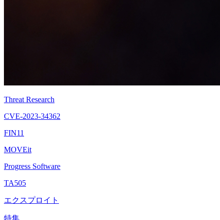
Threat Research
CVE-2023-34362
FIN11
MOVEit
Progress Software
TA505
エクスプロイト
特集