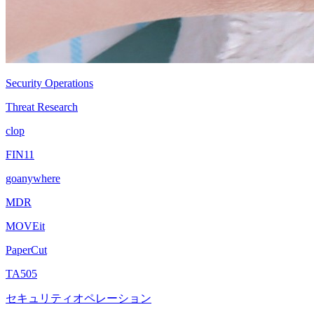
Security Operations
Threat Research
clop
FIN11
goanywhere
MDR
MOVEit
PaperCut
TA505
セキュリティオペレーション