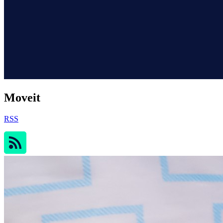
Moveit
RSS