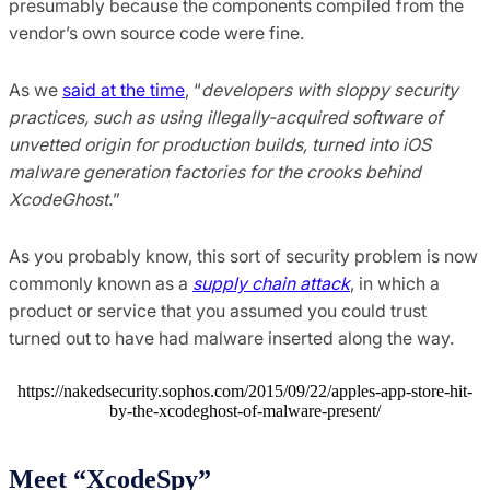
presumably because the components compiled from the
vendor’s own source code were fine.
As we
said at the time
, “
developers with sloppy security
practices, such as using illegally-acquired software of
unvetted origin for production builds, turned into iOS
malware generation factories for the crooks behind
XcodeGhost.
”
As you probably know, this sort of security problem is now
commonly known as a
supply chain attack
, in which a
product or service that you assumed you could trust
turned out to have had malware inserted along the way.
https://nakedsecurity.sophos.com/2015/09/22/apples-app-store-hit-
by-the-xcodeghost-of-malware-present/
Meet “XcodeSpy”