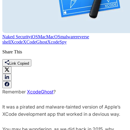
Naked Security
iOS
Mac
MacOS
malware
reverse
shell
Xcode
XCodeGhost
XcodeSpy
Share This
Link Copied
Remember
XcodeGhost
?
It was a pirated and malware-tainted version of Apple’s
XCode development app that worked in a devious way.
You may be wondering, as we did back in 2015, why