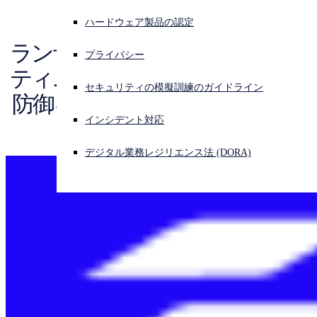
中堅中小企業
Public Cloud
ハードウェア製品の認定
教育機関
サイバー攻撃を受けている場合、連絡先はこちら
サインイン
医療機関
ランサムウェア対策のセキュリ
概要
プライバシー
小売業
ユースケース
AWS
ティニーズと、ランサムウェア
米国連邦
Open search
Azure
セキュリティの模擬訓練のガイドライン
ランサムウェア対策
防御を強化する方法について説
政府機関
Open language switcher
日本語
Google
コンプライアンス
サイバー保険の最適化
金融機関
明します。
インシデント対応
Oracle
リモートワークのセキュリティ
製造業
HIPAA
SaaS
データ流出防止
デジタル業務レジリエンス法 (DORA)
SOX
内部脅威からの保護
PCI DSS
サプライチェーンのセキュリティ対策
CCPA
脅威の防止
GDPR
仮想環境
CIS Critical Security Controls - 米国 CIS が策定した
Microsoft 365 のセキュリティ対策
ティコントロールの推奨事項
詳細を見る>