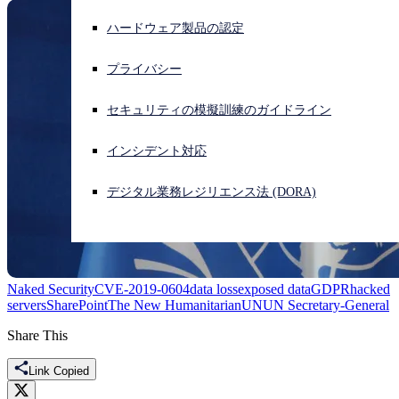
ハードウェア製品の認定
サイバー攻撃を受けている場合、連絡先はこちら
サインイン
プライバシー
Open search
セキュリティの模擬訓練のガイドライン
Open language switcher
日本語
インシデント対応
デジタル業務レジリエンス法 (DORA)
Naked Security
CVE-2019-0604
data loss
exposed data
GDPR
hacked
servers
SharePoint
The New Humanitarian
UN
UN Secretary-General
Share This
Link Copied