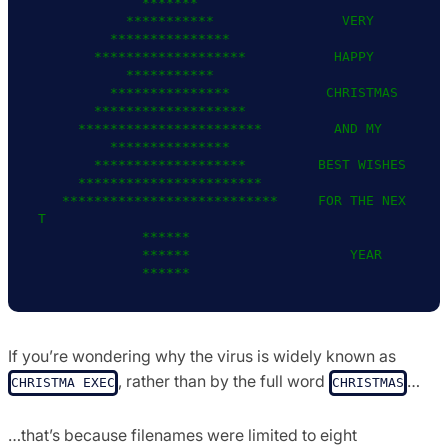
             *******            

           ***********                VERY

         ***************        

       *******************           HAPPY

           ***********          

         ***************            CHRISTMAS

       *******************      

     ***********************         AND MY

         ***************        

       *******************         BEST WISHES

     ***********************    

   ***************************     FOR THE NEX
T

             ******             

             ******                    YEAR

If you’re wondering why the virus is widely known as
, rather than by the full word
…
CHRISTMA EXEC
CHRISTMAS
…that’s because filenames were limited to eight