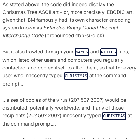
As stated above, the code did indeed display the
Christmas Tree ASCII art – or, more precisely, EBCDIC art,
given that IBM famously had its own character encoding
system known as
Extended Binary Coded Decimal
Interchange Code
(pronounced ebb-si-dick).
But it also trawled through your
and
files,
NAMES
NETLOG
which listed other users and computers you regularly
contacted, and copied itself to all of them, so that for every
user who innocently typed
at the command
CHRISTMAS
prompt…
…a sea of copies of the virus (20? 50? 200?) would be
distributed, potentially worldwide, and if any of those
recipients (20? 50? 200?) innocently typed
at
CHRISTMAS
the command prompt…