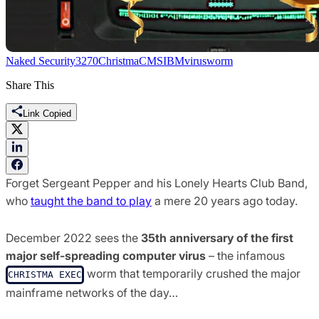
Naked Security
3270
Christma
CMS
IBM
virus
worm
Share This
Link Copied
Forget Sergeant Pepper and his Lonely Hearts Club Band,
who
taught the band to play
a mere 20 years ago today.
December 2022 sees the
35th anniversary of the first
major self-spreading computer virus
– the infamous
worm that temporarily crushed the major
CHRISTMA EXEC
mainframe networks of the day…