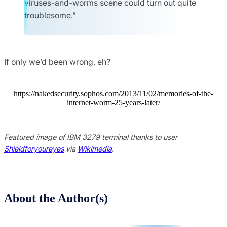
viruses-and-worms scene could turn out quite
troublesome.”
If only we’d been wrong, eh?
https://nakedsecurity.sophos.com/2013/11/02/memories-of-the-
internet-worm-25-years-later/
Featured image of IBM 3279 terminal thanks to user
Shieldforyoureyes
via
Wikimedia
.
About the Author(s)