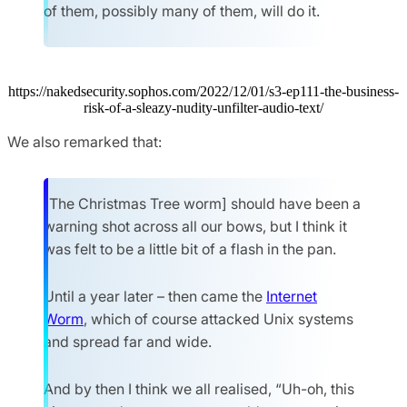
of them, possibly many of them, will do it.
https://nakedsecurity.sophos.com/2022/12/01/s3-ep111-the-business-
risk-of-a-sleazy-nudity-unfilter-audio-text/
We also remarked that:
[The Christmas Tree worm] should have been a
warning shot across all our bows, but I think it
was felt to be a little bit of a flash in the pan.
Until a year later – then came the
Internet
Worm
, which of course attacked Unix systems
and spread far and wide.
And by then I think we all realised, “Uh-oh, this