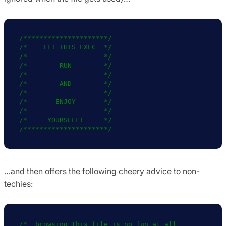
/*********************/

/*    LET THIS EXEC  */

/*                   */

/*        RUN        */

/*                   */

/*        AND        */

/*                   */

/*       ENJOY       */

/*                   */

/*     YOURSELF!     */

…and then offers the following cheery advice to non-
techies:
/*  browsing this file is no fun at all
