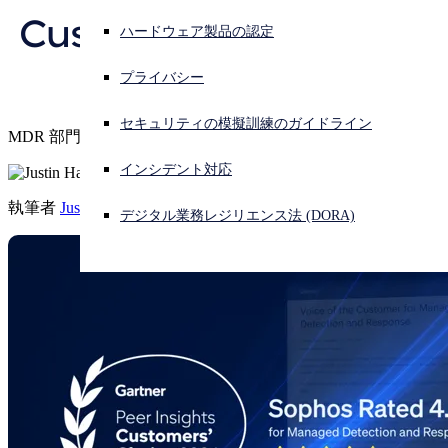
Customers’ Choice を
ハードウェア製品の認定
サイバー攻撃を受けている場合、連絡先はこちら
サインイン
獲得。
プライバシー
Open search
セキュリティの模擬訓練のガイドライン
MDR 部門の Customers’ Choice の獲得が 3 年連続に
Open language switcher
日本語
インシデント対応
執筆者
Justin Han
デジタル業務レジリエンス法 (DORA)