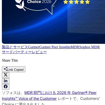
製品とサービス
Gartner
Gartner Peer Insights
MDR
Sophos MDR
サードパーティーレビュー
Share This
Link Copied
ソフォスは、
MDR 部門における 2026 年 Gartner® Peer
Insights™ Voice of the Customer
レポートで、Customers’
Choice に選出されました。