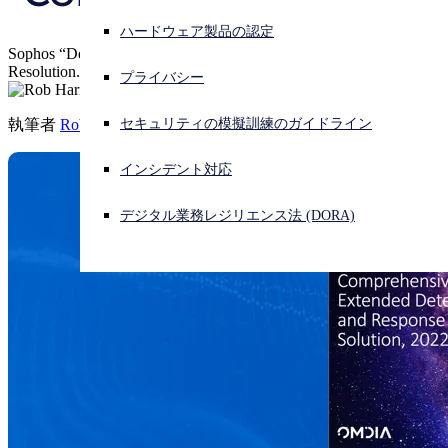
ハードウェア製品の認定
サイバー攻撃を受けている場合、連絡先はこちら
Sophos “Delivers a Dominant Showing in Threat Response and
サインイン
Resolution.”
プライバシー
Open search
執筆者
Rob Harrison
セキュリティの模擬訓練のガイドライン
Open language switcher
日本語
インシデント対応
デジタル業務レジリエンス法 (DORA)