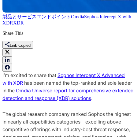
製品とサービス
エンドポイント
Omdia
Sophos Intercept X with
XDR
XDR
Share This
Link Copied
I’m excited to share that
Sophos Intercept X Advanced
with XDR
has been named the top-ranked and sole leader
in the
Omdia Universe report for comprehensive extended
detection and response (XDR) solutions
.
The global research company ranked Sophos the highest
in nearly all capabilities categories – excelling above
competitive offerings with industry-best threat response,
deployment, management, pricing, and licensing – with