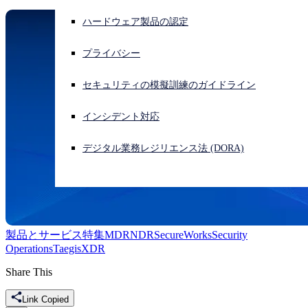
ハードウェア製品の認定
サイバー攻撃を受けている場合、連絡先はこちら
サインイン
プライバシー
Open search
セキュリティの模擬訓練のガイドライン
Open language switcher
日本語
インシデント対応
デジタル業務レジリエンス法 (DORA)
製品とサービス
特集
MDR
NDR
SecureWorks
Security
Operations
Taegis
XDR
Share This
Link Copied