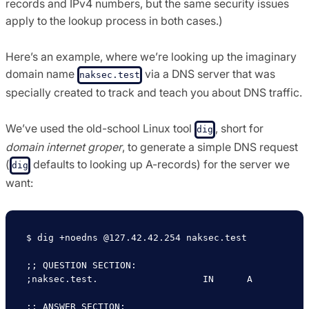
records and IPv4 numbers, but the same security issues
apply to the lookup process in both cases.)
Here’s an example, where we’re looking up the imaginary
domain name
via a DNS server that was
naksec.test
specially created to track and teach you about DNS traffic.
We’ve used the old-school Linux tool
, short for
dig
domain internet groper
, to generate a simple DNS request
(
defaults to looking up A-records) for the server we
dig
want:
$ dig +noedns @127.42.42.254 naksec.test

;; QUESTION SECTION:

;naksec.test.			IN	A

;; ANSWER SECTION:
