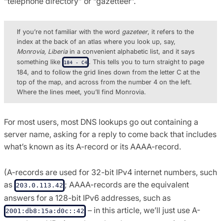
“telephone directory” or “gazetteer”.
If you’re not familiar with the word
gazeteer
, it refers to the
index at the back of an atlas where you look up, say,
Monrovia, Liberia
in a convenient alphabetic list, and it says
something like
. This tells you to turn straight to page
184 - C4
184, and to follow the grid lines down from the letter C at the
top of the map, and across from the number 4 on the left.
Where the lines meet, you’ll find Monrovia.
For most users, most DNS lookups go out containing a
server name, asking for a reply to come back that includes
what’s known as its A-record or its AAAA-record.
(A-records are used for 32-bit IPv4 internet numbers, such
as
; AAAA-records are the equivalent
203.0.113.42
answers for a 128-bit IPv6 addresses, such as
– in this article, we’ll just use A-
2001:db8:15a:d0c::42