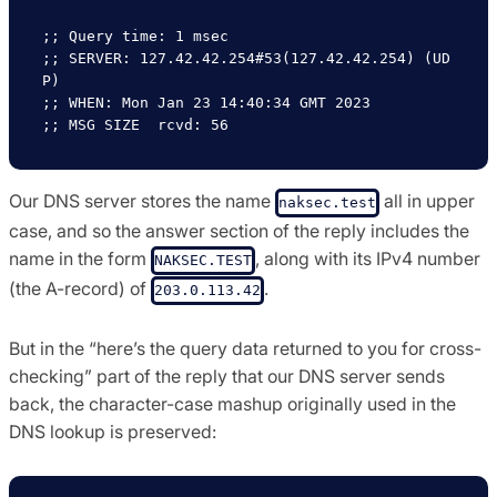
;; Query time: 1 msec

;; SERVER: 127.42.42.254#53(127.42.42.254) (UD
P)

;; WHEN: Mon Jan 23 14:40:34 GMT 2023

Our DNS server stores the name
all in upper
naksec.test
case, and so the answer section of the reply includes the
name in the form
, along with its IPv4 number
NAKSEC.TEST
(the A-record) of
.
203.0.113.42
But in the “here’s the query data returned to you for cross-
checking” part of the reply that our DNS server sends
back, the character-case mashup originally used in the
DNS lookup is preserved: