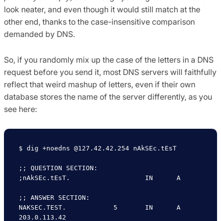
look neater, and even though it would still match at the
other end, thanks to the case-insensitive comparison
demanded by DNS.
So, if you randomly mix up the case of the letters in a DNS
request before you send it, most DNS servers will faithfully
reflect that weird mashup of letters, even if their own
database stores the name of the server differently, as you
see here:
$ dig +noedns @127.42.42.254 nAkSEc.tEsT

;; QUESTION SECTION:

;nAkSEc.tEsT.			IN	A

;; ANSWER SECTION:

NAKSEC.TEST.		5	IN	A	
203.0.113.42
