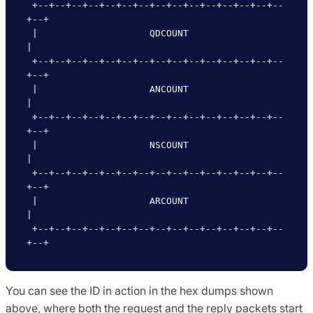
 +--+--+--+--+--+--+--+--+--+--+--+--+--+--+--
+--+

 |                    QDCOUNT                    
|

 +--+--+--+--+--+--+--+--+--+--+--+--+--+--+--
+--+

 |                    ANCOUNT                    
|

 +--+--+--+--+--+--+--+--+--+--+--+--+--+--+--
+--+

 |                    NSCOUNT                    
|

 +--+--+--+--+--+--+--+--+--+--+--+--+--+--+--
+--+

 |                    ARCOUNT                    
|

 +--+--+--+--+--+--+--+--+--+--+--+--+--+--+--
You can see the ID in action in the hex dumps shown
above, where both the request and the reply packets start