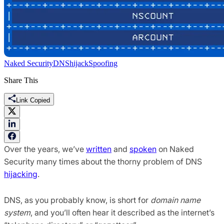
Naked Security
DNS
hijack
Spoofing
Share This
Link Copied
Over the years, we’ve
written
and
spoken
on Naked
Security many times about the thorny problem of DNS
hijacking
.
DNS, as you probably know, is short for
domain name
system
, and you’ll often hear it described as the internet’s