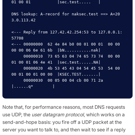
01 00 01           |sec.test.....   |

DNS lookup: A-record for naksec.test ==> A=20
3.0.113.42

<--- Reply from 127.42.42.254:53 to 127.0.0.1:
57708

<--- 00000000  62 4e 84 b0 00 01 00 01  00 00 
00 00 06 6e 61 6b  |bN...........nak|

     00000010  73 65 63 04 74 65 73 74  00 00 
01 00 01 06 4e 41  |sec.test......NA|

     00000020  4b 53 45 43 04 54 45 53  54 00 
00 01 00 01 00 00  |KSEC.TEST.......|

     00000030  00 05 00 04 cb 00 71 2a                           
Note that, for performance reasons, most DNS requests
use UDP, the
user datagram protocol
, which works on a
send-and-hope basis: you fire off a UDP packet at the
server you want to talk to, and then wait to see if a reply