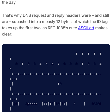
the day.
That’s why DNS request and reply headers were – and still
are – squashed into a measly 12 bytes, of which the ID tag
takes up the first two, as RFC 1035’s cute
ASCII art
makes
clear:
                                 1  1  1  1  1  
1

   0  1  2  3  4  5  6  7  8  9  0  1  2  3  4  
5

 +--+--+--+--+--+--+--+--+--+--+--+--+--+--+--
+--+

 |                      ID                       
|

 +--+--+--+--+--+--+--+--+--+--+--+--+--+--+--
+--+

 |QR|   Opcode  |AA|TC|RD|RA|   Z    |   RCODE   
|
