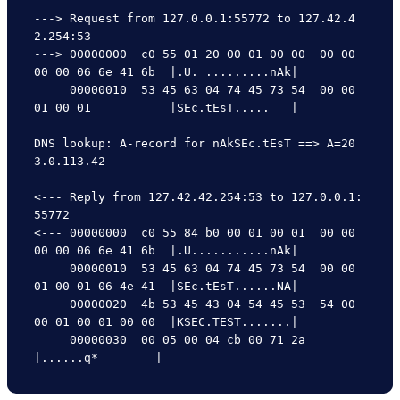
---> Request from 127.0.0.1:55772 to 127.42.4
2.254:53

---> 00000000  c0 55 01 20 00 01 00 00  00 00 
00 00 06 6e 41 6b  |.U. .........nAk|

     00000010  53 45 63 04 74 45 73 54  00 00 
01 00 01           |SEc.tEsT.....   |

DNS lookup: A-record for nAkSEc.tEsT ==> A=20
3.0.113.42

<--- Reply from 127.42.42.254:53 to 127.0.0.1:
55772

<--- 00000000  c0 55 84 b0 00 01 00 01  00 00 
00 00 06 6e 41 6b  |.U...........nAk|

     00000010  53 45 63 04 74 45 73 54  00 00 
01 00 01 06 4e 41  |SEc.tEsT......NA|

     00000020  4b 53 45 43 04 54 45 53  54 00 
00 01 00 01 00 00  |KSEC.TEST.......|

     00000030  00 05 00 04 cb 00 71 2a                           