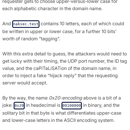
requester gets to choose upper-versus-lower case for
each alphabetic character in the domain name.
And
contains 10 letters, each of which could
naksec.test
be written in upper or lower case, for a further 10 bits’
worth of random “tagging”.
With this extra detail to guess, the attackers would need to
get lucky with their timing, the UDP port number, the ID tag
value, and the caPiTaLiSATion of the domain name, in
order to inject a fake “hijack reply” that the requesting
server would accept.
By the way, the name
0x20-encoding
above is a bit of a
joke:
in headecimal is
in binary, and the
0x20
00100000
solitary bit in that byte is what differentiates upper-case
and lower-case letters in the ASCII encoding system.