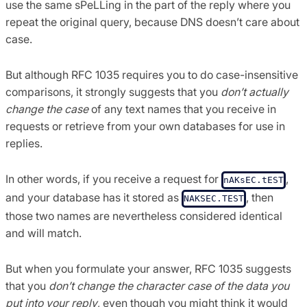
use the same sPeLLing in the part of the reply where you
repeat the original query, because DNS doesn’t care about
case.
But although RFC 1035 requires you to do case-insensitive
comparisons, it strongly suggests that you
don’t actually
change the case
of any text names that you receive in
requests or retrieve from your own databases for use in
replies.
In other words, if you receive a request for
,
nAKsEC.tEST
and your database has it stored as
, then
NAKSEC.TEST
those two names are nevertheless considered identical
and will match.
But when you formulate your answer, RFC 1035 suggests
that you
don’t change the character case of the data you
put into your reply
, even though you might think it would