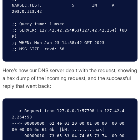
NAKSEC.TEST.		5	IN	A	
203.0.113.42

;; Query time: 1 msec

;; SERVER: 127.42.42.254#53(127.42.42.254) (UD
P)

;; WHEN: Mon Jan 23 14:38:42 GMT 2023

Here’s how our DNS server dealt with the request, showing
a hex dump of the incoming request, and the successful
reply that went back:
---> Request from 127.0.0.1:57708 to 127.42.4
2.254:53

---> 00000000  62 4e 01 20 00 01 00 00  00 00 
00 00 06 6e 61 6b  |bN. .........nak|

     00000010  73 65 63 04 74 65 73 74  00 00 