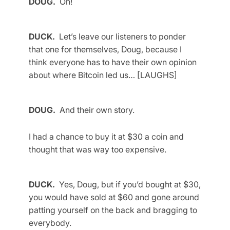
DOUG.
Oh!
DUCK.
Let’s leave our listeners to ponder
that one for themselves, Doug, because I
think everyone has to have their own opinion
about where Bitcoin led us… [LAUGHS]
DOUG.
And their own story.
I had a chance to buy it at $30 a coin and
thought that was way too expensive.
DUCK.
Yes, Doug, but if you’d bought at $30,
you would have sold at $60 and gone around
patting yourself on the back and bragging to
everybody.