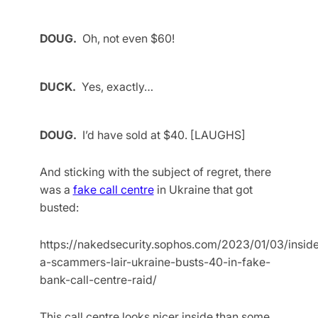
DOUG.
Oh, not even $60!
DUCK.
Yes, exactly…
DOUG.
I’d have sold at $40. [LAUGHS]
And sticking with the subject of regret, there
was a
fake call centre
in Ukraine that got
busted:
https://nakedsecurity.sophos.com/2023/01/03/insid
a-scammers-lair-ukraine-busts-40-in-fake-
bank-call-centre-raid/
This call centre looks nicer inside than some