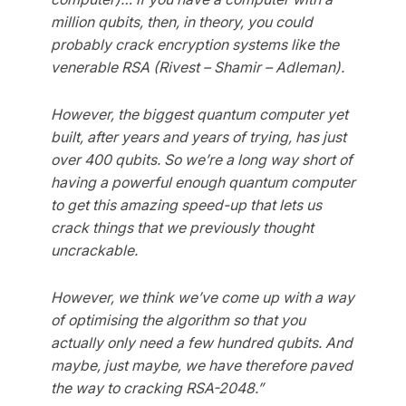
million qubits, then, in theory, you could
probably crack encryption systems like the
venerable RSA (Rivest – Shamir – Adleman).
However, the biggest quantum computer yet
built, after years and years of trying, has just
over 400 qubits. So we’re a long way short of
having a powerful enough quantum computer
to get this amazing speed-up that lets us
crack things that we previously thought
uncrackable.
However, we think we’ve come up with a way
of optimising the algorithm so that you
actually only need a few hundred qubits. And
maybe, just maybe, we have therefore paved
the way to cracking RSA-2048.”