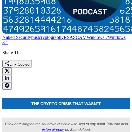
Naked Security
bust
cryptography
RSA
SCAM
Windows 7
Windows
8.1
Share This
Link Copied
THE CRYPTO CRISIS THAT WASN’T
Click-and-drag on the soundwaves below to skip to any point. You can also
listen directly
on Soundcloud.