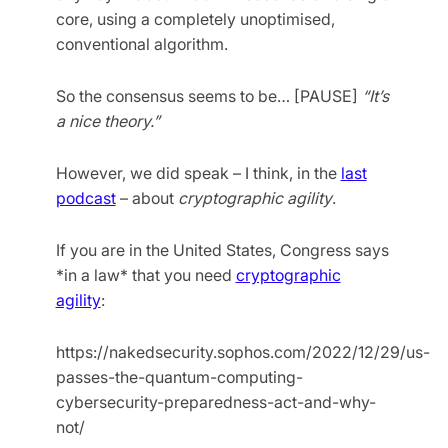
core, using a completely unoptimised,
conventional algorithm.
So the consensus seems to be… [PAUSE]
“It’s
a nice theory.”
However, we did speak – I think, in the
last
podcast
– about
cryptographic agility
.
If you are in the United States, Congress says
*in a law* that you need
cryptographic
agility
:
https://nakedsecurity.sophos.com/2022/12/29/us-
passes-the-quantum-computing-
cybersecurity-preparedness-act-and-why-
not/