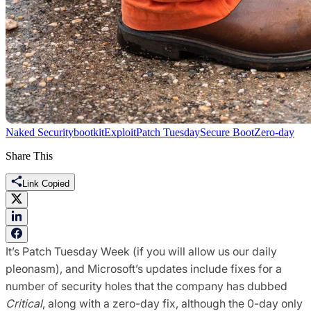
Naked Security
bootkit
Exploit
Patch Tuesday
Secure Boot
Zero-day
Share This
Link Copied
It’s Patch Tuesday Week (if you will allow us our daily
pleonasm), and Microsoft’s updates include fixes for a
number of security holes that the company has dubbed
Critical
, along with a zero-day fix, although the 0-day only