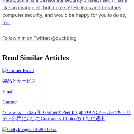
like an evangelist, but more so!) He lives and breathes
computer security, and would be happy for you to do so,
too.
Follow him on Twitter: @duckblog
Read Similar Articles
製品とサービス
Email
Gartner
ソフォス、2026 年 Gartner® Peer Insights™ のメールセキュリ
ティ部門においてCustomers' Choiceの 1 社に選出