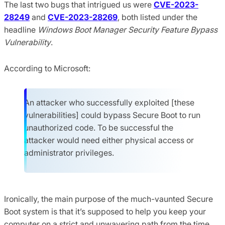
The last two bugs that intrigued us were
CVE-2023-
28249
and
CVE-2023-28269
, both listed under the
headline
Windows Boot Manager Security Feature Bypass
Vulnerability
.
According to Microsoft:
An attacker who successfully exploited [these
vulnerabilities] could bypass Secure Boot to run
unauthorized code. To be successful the
attacker would need either physical access or
administrator privileges.
Ironically, the main purpose of the much-vaunted Secure
Boot system is that it’s supposed to help you keep your
computer on a strict and unwavering path from the time