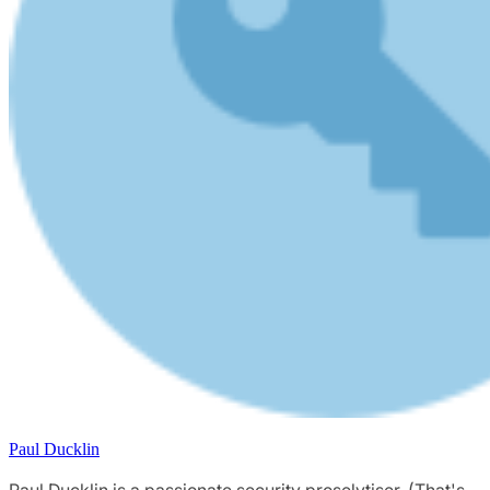
Paul Ducklin
Paul Ducklin is a passionate security proselytiser. (That's