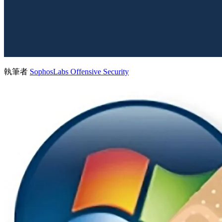
執筆者
SophosLabs Offensive Security