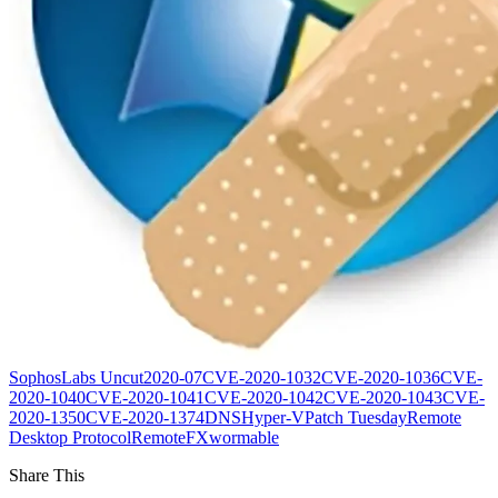
SophosLabs Uncut
2020-07
CVE-2020-1032
CVE-2020-1036
CVE-
2020-1040
CVE-2020-1041
CVE-2020-1042
CVE-2020-1043
CVE-
2020-1350
CVE-2020-1374
DNS
Hyper-V
Patch Tuesday
Remote
Desktop Protocol
RemoteFX
wormable
Share This