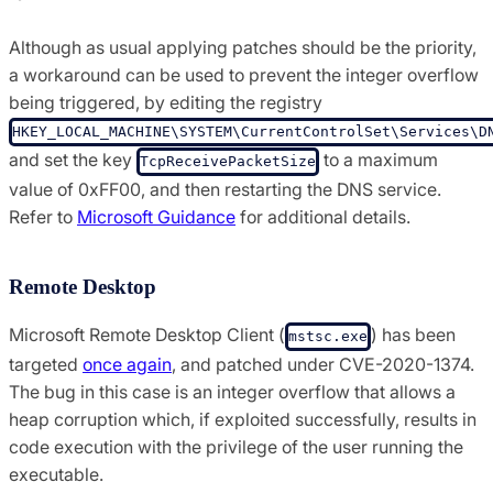
Although as usual applying patches should be the priority,
a workaround can be used to prevent the integer overflow
being triggered, by editing the registry
HKEY_LOCAL_MACHINE\SYSTEM\CurrentControlSet\Services\D
and set the key
to a maximum
TcpReceivePacketSize
value of 0xFF00, and then restarting the DNS service.
Refer to
Microsoft Guidance
for additional details.
Remote Desktop
Microsoft Remote Desktop Client (
) has been
mstsc.exe
targeted
once again
, and patched under CVE-2020-1374.
The bug in this case is an integer overflow that allows a
heap corruption which, if exploited successfully, results in
code execution with the privilege of the user running the
executable.