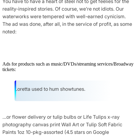
You have to have a heart of steel not to get feelies for the
reality-inspired stories. Of course, we’re not idiots. Our
waterworks were tempered with well-earned cynicism.
The ad was done, after all, in the service of profit, as some
noted:
Ads for products such as music/DVDs/streaming services/Broadway
tickets:
Loretta used to hum showtunes.
…or flower delivery or tulip bulbs or Life Tulips x-ray
photography canvas print Wall Art or Tulip Soft Fabric
Paints 1oz 10-pkg-assorted (4.5 stars on Google