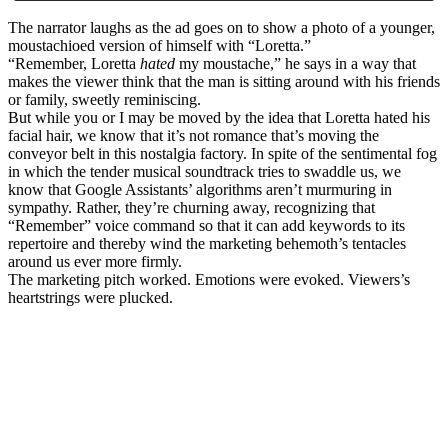
The narrator laughs as the ad goes on to show a photo of a younger,
moustachioed version of himself with “Loretta.”
“Remember, Loretta
hated
my moustache,” he says in a way that
makes the viewer think that the man is sitting around with his friends
or family, sweetly reminiscing.
But while you or I may be moved by the idea that Loretta hated his
facial hair, we know that it’s not romance that’s moving the
conveyor belt in this nostalgia factory. In spite of the sentimental fog
in which the tender musical soundtrack tries to swaddle us, we
know that Google Assistants’ algorithms aren’t murmuring in
sympathy. Rather, they’re churning away, recognizing that
“Remember” voice command so that it can add keywords to its
repertoire and thereby wind the marketing behemoth’s tentacles
around us ever more firmly.
The marketing pitch worked. Emotions were evoked. Viewers’s
heartstrings were plucked.