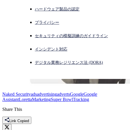
ハードウェア製品の認定
サイバー攻撃を受けている場合、連絡先はこちら
サインイン
プライバシー
Open search
セキュリティの模擬訓練のガイドライン
Open language switcher
日本語
インシデント対応
デジタル業務レジリエンス法 (DORA)
Naked Security
ads
advertising
adverts
Google
Google
Assistant
Loretta
Marketing
Super Bowl
Tracking
Share This
Link Copied