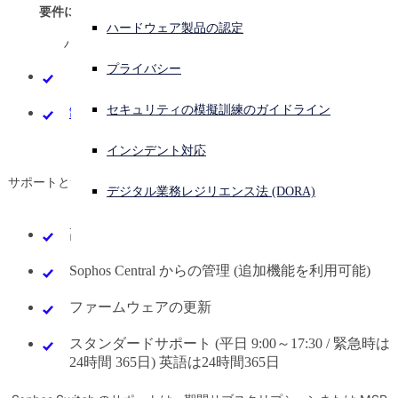
要件に合った最適なスイッチモデルを選択してください。
比較
ハードウェア製品の認定
サイバー攻撃を受けている場合、連絡先はこちら
ハードウェアコストには次のものが含まれます。
サインイン
プライバシー
ローカル Web /CLI / SNMP 管理
購入方法
Open search
セキュリティの模擬訓練のガイドライン
制限付きライフタイム保証
Open language switcher
日本語
各スイッチへのサポートとサービスの追加
インシデント対応
サポートとサービスのサブスクリプションには、次のものが含まれま
デジタル業務レジリエンス法 (DORA)
す。
高度な RMA サポート
Sophos Central からの管理 (追加機能を利用可能)
ファームウェアの更新
スタンダードサポート (平日 9:00～17:30 / 緊急時は
24時間 365日) 英語は24時間365日