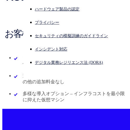
入手 
お問い合わせ
ハードウェア製品の認定
サイバー攻撃を受けている場合、連絡先はこちら
サインイン
プライバシー
お客様のニーズに応じた見積も
Open search
セキュリティの模擬訓練のガイドライン
Open language switcher
りを作成します。
日本語
インシデント対応
シンプルな価格設定 – ユーザー単位とサーバー単
デジタル業務レジリエンス法 (DORA)
位のシンプルな価格設定
追加料金なし – メンテナンス、サービス契約、そ
の他の追加料金なし
多様な導入オプション – インフラコストを最小限
に抑えた仮想マシン