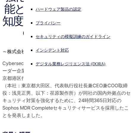
能とグローバルでの高い認
Sophos X-Ops の脅威調査
ハードウェア製品の認定
サイバー攻撃を受けている場合、連絡先はこちら
知度を持つSophos MDR 
サインイン
プライバシー
アワード ＆ レビュー
Completeを採用
Open search
セキュリティの模擬訓練のガイドライン
Open language switcher
日本語
プレス担当者
インシデント対応
～株式会社荏原製作所～
Cybersecurity-as-a-serviceを開発・提供するグローバルリ
デジタル業務レジリエンス法 (DORA)
ーダー企業の
英国ソフォス
(日本法人：
ソフォス株式会社
東
京都港区代表取締役中西智行）は本日、株式会社荏原製作所
（本社：東京都大田区、代表執行役社長兼CEO兼COO取締
役：浅見正男、以下：荏原製作所）が同社の国内外拠点のセ
キュリティ対策を強化するために、24時間365日対応の
Sophos MDR Completeセキュリティサービスを採用したこ
とを発表しました。