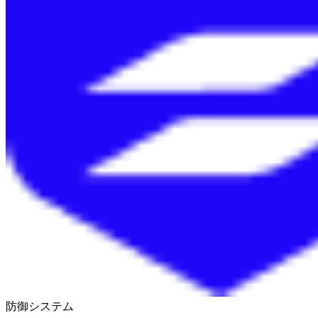
防御システム