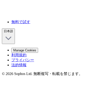
無料で試す
日本語
Manage Cookies
利用規約
プライバシー
法的情報
© 2026 Sophos Ltd. 無断複写・転載を禁じます。