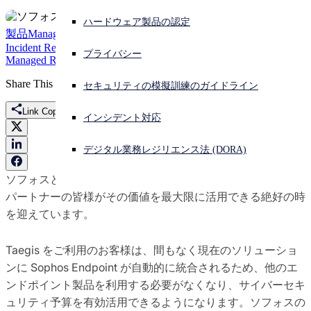
ハードウェア製品の認定
サイバー攻撃を受けている場合、連絡先はこちら
製品
Managed Detection and Response (MDR)
Sophos Emergency
サインイン
Incident Response
Sophos Endpoint
Sophos Firewall
Sophos
プライバシー
Managed Risk
Sophos Switch
Sophos XDR
Taegis
Open search
Share This
セキュリティの模擬訓練のガイドライン
Open language switcher
日本語
Link Copied
インシデント対応
デジタル業務レジリエンス法 (DORA)
ソフォスとセキュアワークスの統合は順調に進展しており、
パートナーの皆様がその価値を最大限に活用できる絶好の時
を迎えています。
Taegis をご利用のお客様は、間もなく現在のソリューショ
ンに Sophos Endpoint が自動的に統合されるため、他のエ
ンドポイント製品を利用する必要がなくなり、サイバーセキ
ュリティ予算を有効活用できるようになります。ソフォスの