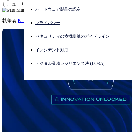
し、ユーザーエクスペリエンスを大幅に改善しました。
ハードウェア製品の認定
サイバー攻撃を受けている場合、連絡先はこちら
サインイン
執筆者
Paul Murray
プライバシー
Open search
セキュリティの模擬訓練のガイドライン
Open language switcher
日本語
インシデント対応
デジタル業務レジリエンス法 (DORA)