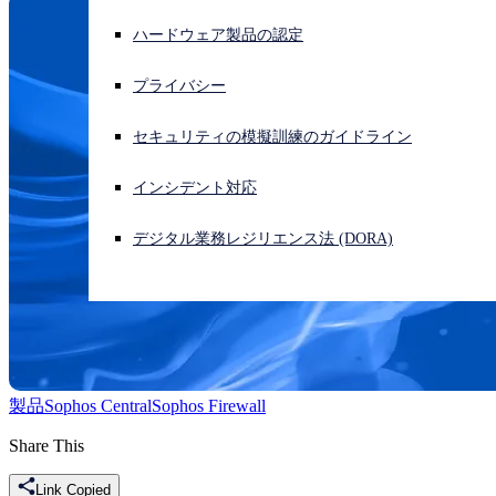
ハードウェア製品の認定
サイバー攻撃を受けている場合、連絡先はこちら
サインイン
プライバシー
Open search
セキュリティの模擬訓練のガイドライン
Open language switcher
日本語
インシデント対応
デジタル業務レジリエンス法 (DORA)
製品
Sophos Central
Sophos Firewall
Share This
Link Copied