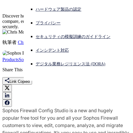
ハードウェア製品の認定
サイバー攻撃を受けている場合、連絡先はこちら
Discover how this free browser-based tool helps you review,
サインイン
compare, edit, and migrate firewall configurations faster and more
プライバシー
securely.
Open search
セキュリティの模擬訓練のガイドライン
Open language switcher
日本語
執筆者
Chris McCormack
インシデント対応
Products
Sophos Firewall
デジタル業務レジリエンス法 (DORA)
Share This
Link Copied
Sophos Firewall Config Studio is a new and hugely
popular free tool for you and all your Sophos Firewall
customers to view, edit, compare, analyze, and migrate
firewall configurations. It’s very easy to use and incredibly