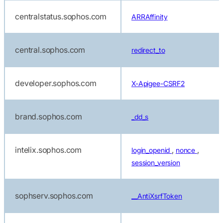
centralstatus.sophos.com
ARRAffinity
central.sophos.com
redirect_to
developer.sophos.com
X-Apigee-CSRF2
brand.sophos.com
_dd_s
intelix.sophos.com
,
,
login_openid
nonce
session_version
sophserv.sophos.com
__AntiXsrfToken