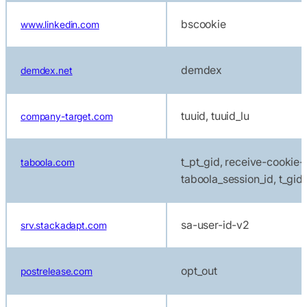
bscookie
www.linkedin.com
demdex
demdex.net
tuuid, tuuid_lu
company-target.com
t_pt_gid, receive-cookie-
taboola.com
taboola_session_id, t_gid
sa-user-id-v2
srv.stackadapt.com
opt_out
postrelease.com