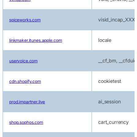
visid_incap_XX
spiceworks.com
locale
linkmaker.itunes.apple.com
__cf_bm, __cfdui
uservoice.com
cookietest
cdn.shopify.com
ai_session
prod.impartner.live
cart_currency
shop.sophos.com