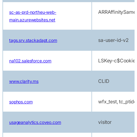
ARRAffinitySame
sc-as-prd-northeu-web-
main.azurewebsites.net
sa-user-id-v2
tags.srv.stackadapt.com
LSKey-c$CookieC
na102.salesforce.com
CLID
www.clarity.ms
wfx_test, tc_ptidex
sophos.com
visitor
usageanalytics.coveo.com