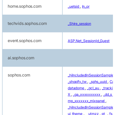
home.sophos.com
,
_uetsid
ln_or
techvids.sophos.com
_Shire_session
event.sophos.com
ASP.Net_SessionId_Guest
ai.sophos.com
sophos.com
_hjIncludedInSessionSample
,
,
_shopify_tw
_sphs_uuid
Ca
,
,
datadome
_gcl_au
_tracki
,
,
,
X
_ga_xxxxxxxxxx
_dd_s
,
mp_xxxxxxx_mixpanel
_hjIncludedInSessionSample
,
,
,
ui_theme
__utmzz
pt_
fs_