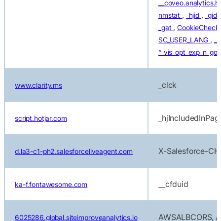
__coveo.analytics.h
,
,
nmstat
_hjid
_gid
,
_gat
CookieChec
,
SC_USER_LANG
_s
^_vis_opt_exp_n_goa
_clck
www.clarity.ms
_hjIncludedInPa
script.hotjar.com
X-Salesforce-C
d.la3-c1-ph2.salesforceliveagent.com
__cfduid
ka-f.fontawesome.com
AWSALBCORS, 
6025286.global.siteimproveanalytics.io