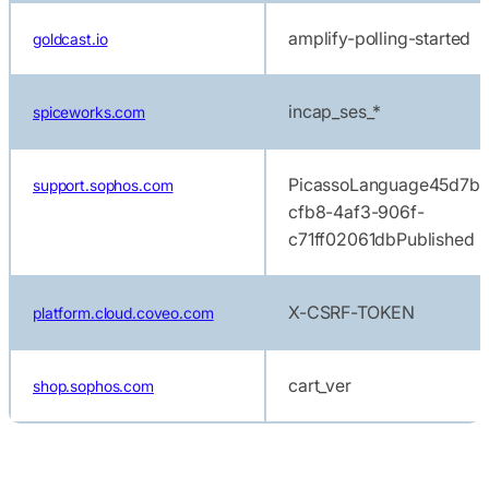
amplify-polling-started
goldcast.io
incap_ses_*
spiceworks.com
PicassoLanguage45d7b
support.sophos.com
cfb8-4af3-906f-
c71ff02061dbPublished
X-CSRF-TOKEN
platform.cloud.coveo.com
cart_ver
shop.sophos.com