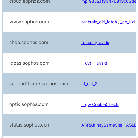
cloud.sophos.com
mp_9352af33476813d63def
www.sophos.com
,
outbrain_cid_fetch
_an_uid
shop.sophos.com
_shopify_evids
ideas.sophos.com
,
__uvt
_uvsid
support.home.sophos.com
cf_chl_2
optix.sophos.com
__gwtCookieCheck
status.sophos.com
,
ARRAffinitySameSite
ASLB