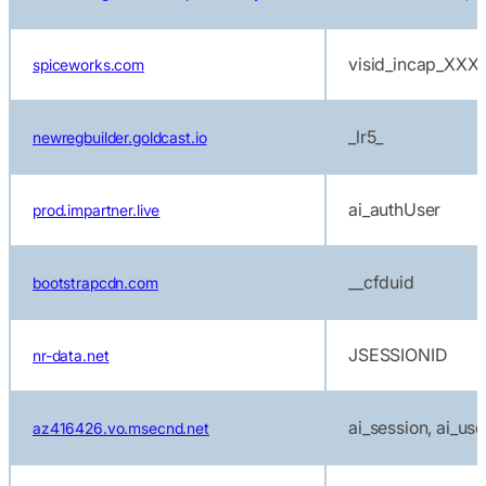
visid_incap_XX
spiceworks.com
_lr5_
newregbuilder.goldcast.io
ai_authUser
prod.impartner.live
__cfduid
bootstrapcdn.com
JSESSIONID
nr-data.net
ai_session, ai_use
az416426.vo.msecnd.net