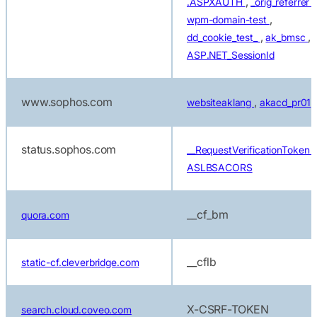
,
,
.ASPXAUTH
_orig_referrer
,
wpm-domain-test
,
,
dd_cookie_test_
ak_bmsc
ASP.NET_SessionId
www.sophos.com
,
websiteaklang
akacd_pr01
status.sophos.com
,
__RequestVerificationToken
ASLBSACORS
__cf_bm
quora.com
__cflb
static-cf.cleverbridge.com
X-CSRF-TOKEN
search.cloud.coveo.com