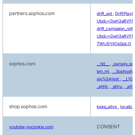
partners.sophos.com
,
drift_aid
DriftPlay
Ubdc+j3wh3aRVF
drift_campaign_ref
Ubdc+j3wh3aRVFB
7WtJSYijOpQgLO
sophos.com
,
__tld__
_parsely_se
,
bm_mi
__SophosNe
,
ajs%3Atest
__L10
,
,
_attrb
_attru
_attr
shop.sophos.com
,
keep_alive
localiz
CONSENT
youtube-nocookie.com