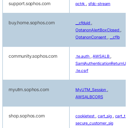
support.sophos.com
,
pctrk
sfdc-stream
buy.home.sophos.com
,
__cfduid
,
OptanonAlertBoxClosed
,
OptanonConsent
__cflb
community.sophos.com
,
,
.te.auth
AWSALB
SamlAuthenticationReturnUr
.te.csrf
myutm.sophos.com
,
MyUTM_Session
AWSALBCORS
shop.sophos.com
,
,
cookietest
cart_sig
cart_t
secure_customer_sig