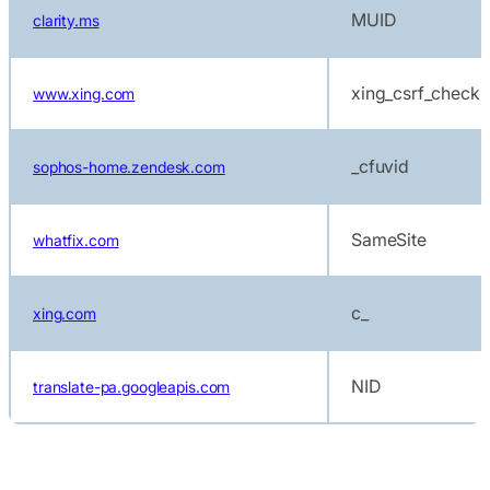
MUID
clarity.ms
xing_csrf_checks
www.xing.com
_cfuvid
sophos-home.zendesk.com
SameSite
whatfix.com
c_
xing.com
NID
translate-pa.googleapis.com