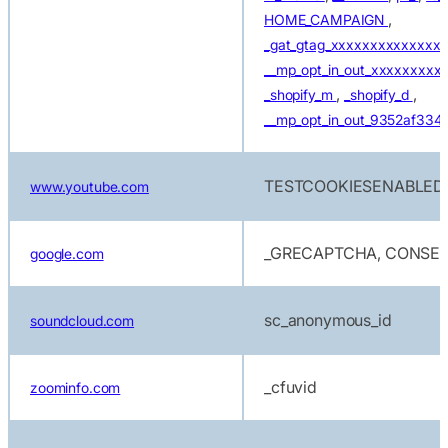
,
HOME_CAMPAIGN
_gat_gtag_xxxxxxxxxxxxxx
__mp_opt_in_out_xxxxxxxx
,
,
_shopify_m
_shopify_d
__mp_opt_in_out_9352af33
TESTCOOKIESENABLED
www.youtube.com
_GRECAPTCHA, CONSEN
google.com
sc_anonymous_id
soundcloud.com
_cfuvid
zoominfo.com