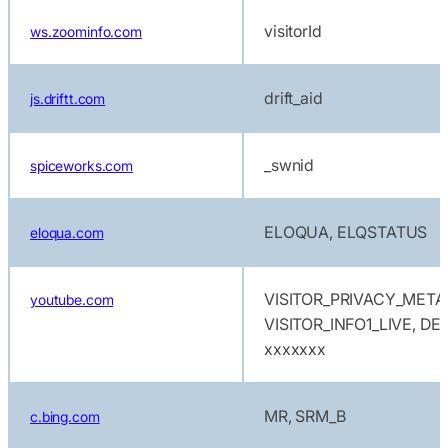
visitorId
ws.zoominfo.com
drift_aid
js.driftt.com
_swnid
spiceworks.com
ELOQUA, ELQSTATUS
eloqua.com
VISITOR_PRIVACY_META
youtube.com
VISITOR_INFO1_LIVE, DEV
xxxxxxx
MR, SRM_B
c.bing.com