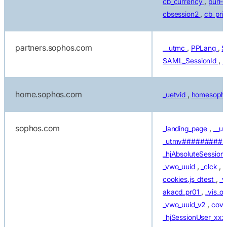
,
cb_currency
purl
,
cbsession2
cb_pri
partners.sophos.com
,
,
__utmc
PPLang
S
,
SAML_SessionId
I
home.sophos.com
,
_uetvid
homesopho
sophos.com
,
_landing_page
__u
_utmv#########
_hjAbsoluteSession
,
,
_vwo_uuid
_clck
_
,
cookies.js_dtest
_v
,
akacd_pr01
_vis_o
,
_vwo_uuid_v2
cove
_hjSessionUser_xx