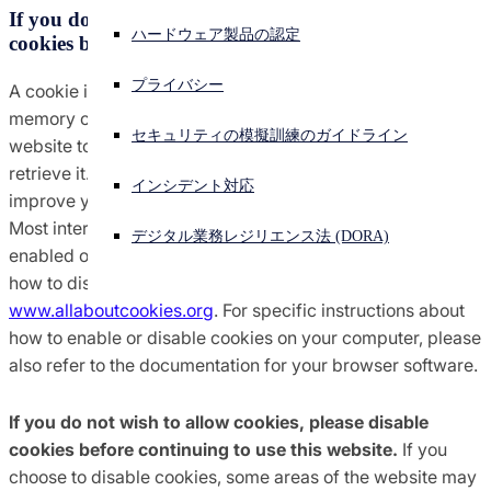
If you do not wish to allow cookies, please disable
使用許諾契約書、利用規約
ハードウェア製品の認定
cookies before continuing to use this website.
サイバー攻撃を受けている場合、連絡先はこちら
サインイン
プライバシー
A cookie is a piece of text that gets entered into the
国際貿易のコンプライアンス
memory of your browser by a website, allowing the
Open search
セキュリティの模擬訓練のガイドライン
website to store information on your machine and later
Open language switcher
日本語
通知
retrieve it. This website uses cookies so that we can
インシデント対応
improve your browsing experience.
Most internet browsers allow the use of cookies to be
ポリシー
デジタル業務レジリエンス法 (DORA)
enabled or disabled. To find out more about cookies and
how to disable them, please refer to
www.allaboutcookies.org
. For specific instructions about
how to enable or disable cookies on your computer, please
also refer to the documentation for your browser software.
If you do not wish to allow cookies, please disable
cookies before continuing to use this website.
If you
choose to disable cookies, some areas of the website may