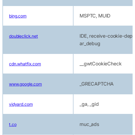
MSPTC, MUID
bing.com
IDE, receive-cookie-depre
doubleclick.net
ar_debug
__gwtCookieCheck
cdn.whatfix.com
_GRECAPTCHA
www.google.com
_ga, _gid
vidyard.com
muc_ads
t.co