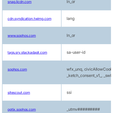
ln_or
snap.licdn.com
lang
cdn.syndication.twimg.com
ln_or
www.sophos.com
sa-user-id
tags.srv.stackadapt.com
wfx_unq, civicAllowCookie
sophos.com
_ketch_consent_v1_, _swb
ssi
sitescout.com
_utmv#########
optix.sophos.com