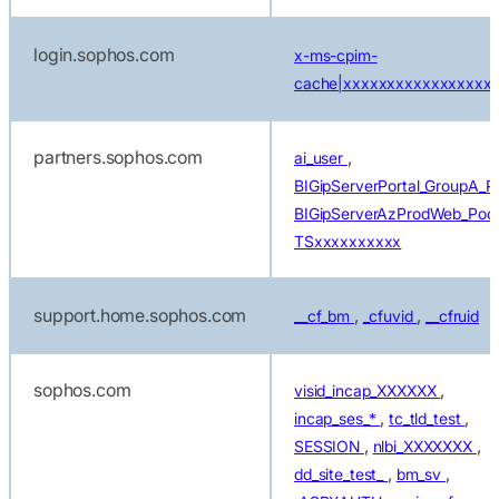
login.sophos.com
x-ms-cpim-
cache|xxxxxxxxxxxxxxxxx
partners.sophos.com
,
ai_user
BIGipServerPortal_GroupA_P
BIGipServerAzProdWeb_Poo
TSxxxxxxxxxx
support.home.sophos.com
,
,
__cf_bm
_cfuvid
__cfruid
sophos.com
,
visid_incap_XXXXXX
,
,
incap_ses_*
tc_tld_test
,
,
SESSION
nlbi_XXXXXXX
,
,
dd_site_test_
bm_sv