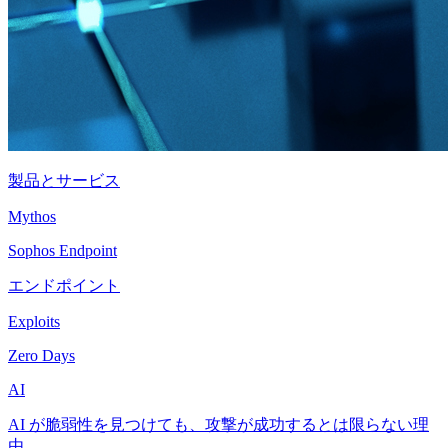
製品とサービス
Mythos
Sophos Endpoint
エンドポイント
Exploits
Zero Days
AI
AI が脆弱性を見つけても、攻撃が成功するとは限らない理
由