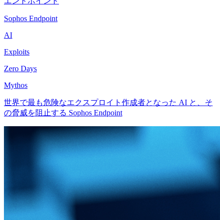
エンドポイント
Sophos Endpoint
AI
Exploits
Zero Days
Mythos
世界で最も危険なエクスプロイト作成者となった AI と、そ
の脅威を阻止する Sophos Endpoint