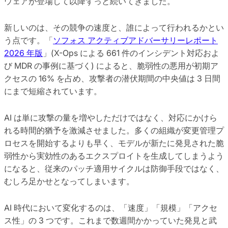
ウェアが登場して以降ずっと続いてきました。
新しいのは、その競争の速度と、誰によって行われるかとい
う点です。「
ソフォス アクティブアドバーサリーレポート
2026 年版
」(X-Ops による 661 件のインシデント対応およ
び MDR の事例に基づく) によると、脆弱性の悪用が初期ア
クセスの 16% を占め、攻撃者の潜伏期間の中央値は 3 日間
にまで短縮されています。
AI は単に攻撃の量を増やしただけではなく、対応にかけら
れる時間的猶予を激減させました。多くの組織が変更管理プ
ロセスを開始するよりも早く、モデルが新たに発見された脆
弱性から実効性のあるエクスプロイトを生成してしまうよう
になると、従来のパッチ適用サイクルは防御手段ではなく、
むしろ足かせとなってしまいます。
AI 時代において変化するのは、「速度」「規模」「アクセ
ス性」の 3 つです。これまで数週間かかっていた発見と武