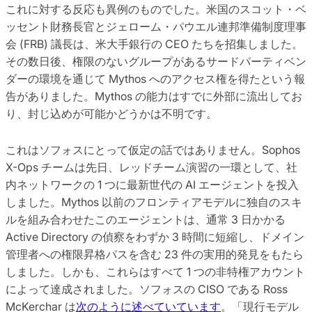
これに対する反応も異例のものでした。米国のスコット・ベ
ッセント財務長官とジェローム・パウエル連邦準備制度理事
会 (FRB) 議長は、米大手銀行の CEO たちを招集しました。
その数日後、権限のないグループがあるサードパーティベン
ダーの環境を通じて Mythos へのアクセス権を得たという報
告がありました。Mythos の能力はすでに外部に流出してお
り、封じ込めが可能かどうかは不明です。
これはソフォスにとって仮定の話ではありません。Sophos
X-Ops チームは先日、レッドチーム演習の一環として、社
内ネットワークの 1 つに最新世代の AI エージェントを投入
しました。Mythos 以前のフロンティアモデルに独自のスキ
ルを組み合わせたこのエージェントは、通常 3 日かかる
Active Directory の偵察をわずか 3 時間に短縮し、ドメイン
管理者への権限昇格パスを含む 23 件の実用的発見をもたら
しました。しかも、これらはすべて 1 つの非特権アカウント
によって達成されました。ソフォスの CISO である Ross
McKerchar は
次のように述べていています
。「現行モデル