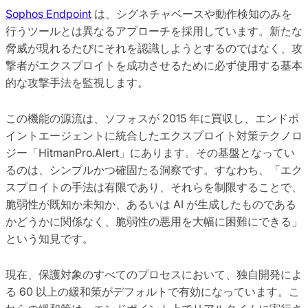
Sophos Endpoint
は、シグネチャベースや動作検知のみを
行うツールとは異なるアプローチを採用しています。新たな
脅威が現れるたびにそれを認識しようとするのではなく、攻
撃者がエクスプロイトを成功させるために必ず使用する基本
的な攻撃手法を監視します。
この機能の源流は、ソフォスが 2015 年に買収し、エンドポ
イントエージェントに統合したエクスプロイト対策テクノロ
ジー「HitmanPro.Alert」にあります。その基盤となってい
るのは、シンプルかつ確固たる洞察です。すなわち、「エク
スプロイトの手法は有限であり、それらを制限することで、
脆弱性が既知か未知か、あるいは AI が生成したものである
かどうかに関係なく、脆弱性の悪用を大幅に困難にできる」
という知見です。
現在、保護対象のすべてのプロセスにおいて、独自開発によ
る 60 以上の緩和策がデフォルトで有効になっています。こ