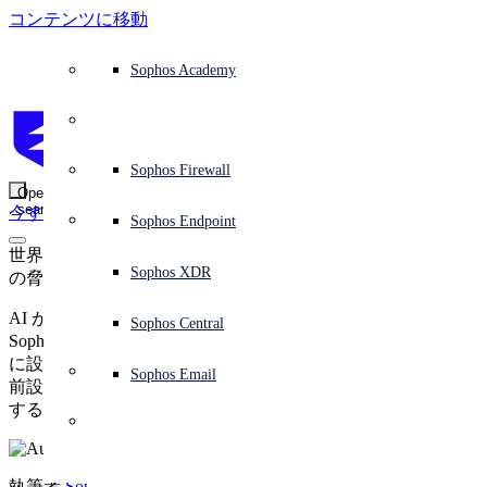
コンテンツに移動
防御システムの概要
防御システムの概要
ユースケース
ソフォス製品を選ぶ理由
ソフォスパートナー
脅威インテリジェンス
サポートを依頼する
Sophos Fusion
エンドポイント保護 (次世代アンチウイルス)
XDR (Extended Detection and Response)
ITDR (Identity Threat Detection and Response)
次世代型ファイアウォール (NGFW)
ワークスペースの保護
メールとフィッシング対策
クラウドワークロードの保護
Sophos Fusion
MDR (Managed Detection and Response)
アドバイザリーサービスの概要
オペレーションのサポート
NIST Assessment
24時間 365日、ビジネスを保護
教育機関
受賞歴
ソフォスについて
セキュリティ センターの概要
パートナープログラム
チャネルパートナー
X-Ops の脅威調査
すべてのリソースを見る
ソフォスブログ
緊急インシデント対応 (Emergency Incident Response)
ダウンロードとアップデート
製品ドキュメント
Sophos Academy
製品
エンドポイントセキュリティ
Managed Services
業種
会社情報
パートナーエコシステム
リソースセンター
サポート資料
EDR (Endpoint Detection and Response)
NDR (Network Detection and Response)
保護されているブラウザ
従業員の意識向上トレーニング
セキュリティのテスト
ランサムウェア攻撃の阻止
金融機関
ケーススタディ
イベント
Sophos Central のセキュリティ
パートナーポータルへのログイン
マネージド サービス プロバイダー (MSP)
SophosLabs Intelix
バイヤーズガイド
脅威研究
サポートポータル
Sophos Techvids
Sophos Community フォーラム (英語)
Sophos Central
Next-Gen SIEM
Sophos Central
IR (インシデント対応サービス)
NIS2 Assessment
サービス
セキュリティオペレーション
セキュリティ センター
ブログ
製品サポート
Zero Trust Network Access (ZTNA)
リモート勤務の従業員の保護
政府機関
競合他社比較
プレス
セキュリティを基盤とした設計
パートナーケア
OEM
ケーススタディ
AI リサーチ
サポートプラン
Sophos Firewall
アドバイザリーサービス
サーバー保護
ネットワークスイッチ
脆弱性管理 (Managed Risk)
AI リサーチ
ソフォスの「ステータス」ページ
Sophos Central のサインイン
Sophos AI Defense
Sophos Central のサインイン
ソリューション
Open
search
今すぐ開始
Identity Security
トレーニング
サイバー保険要件への対応
医療機関
採用情報
責任ある情報開示
パートナートレーニング
レポート
セキュリティオペレーション
カスタマーサクセス
プロフェッショナルサービス
モバイルセキュリティ
ワイヤレスアクセスポイント
DNS Protection
統合と API
脅威プロファイル
セキュリティ勧告
Sophos Endpoint
Sophos AI
Sophos AI
Sophos CISO Advantage
ソフォス製品を選ぶ理由
世界で最も危険なエクスプロイト作成者となった AI と、そ
Microsoft 環境の保護
製造業
ESG
パートナーブログ
ウェビナー
パートナーブログ
TAM (テクニカル アカウントマネージャー)
ネットワークセキュリティとインフラストラクチャ
補完ツール
脅威解析情報
脅威の報告
Email Monitoring System
Sophos XDR
統合マーケットプレイス
統合マーケットプレイス
の脅威を阻止する Sophos Endpoint
パートナー様向け
AI が生成するゼロデイ攻撃が現実のものとなりました。
クラウドネイティブのセキュリティを活用
小売業
ホワイトペーパー
ソフォスのサポートに問い合わせる
ワークスペースの保護
企業ポリシー
脅威リサーチ ブログ
脅威インテリジェンス
脅威インテリジェンス
Sophos Central
関連資料
Sophos Endpoint は、未知のエクスプロイトを阻止するため
に設計されており、シグネチャやクラウドルックアップ、事
すべてのソリューション
ビデオ
パートナーケアへお問い合わせ
メールセキュリティ
サイバーセキュリティのガイダンス
Taegis プラットフォーム
無償評価版
Sophos Email
Support
前設定を一切必要とせず、あらゆる攻撃が実行時に必ず使用
する手法をその瞬間にブロックします。
サイバーセキュリティに関する詳細
クラウドセキュリティ
Central のログ
無償評価版
ビジネスの認定
執筆者
Sophos