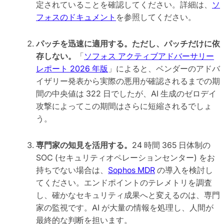
定されていることを確認してください。詳細は、
ソ
フォスのドキュメント
を参照してください。
パッチを迅速に適用する。ただし、パッチだけに依
存しない。
「
ソフォス アクティブアドバーサリー
レポート 2026 年版
」によると、ベンダーのアドバ
イザリー発表から実際の悪用が確認されるまでの期
間の中央値は 322 日でしたが、AI 生成のゼロデイ
攻撃によってこの期間はさらに短縮されるでしょ
う。
専門家の知見を活用する。
24 時間 365 日体制の
SOC (セキュリティオペレーションセンター) をお
持ちでない場合は、
Sophos MDR
の導入を検討し
てください。エンドポイントのテレメトリを調査
し、確かなセキュリティ成果へと変えるのは、専門
家の監視です。AI が大量の情報を処理し、人間が
最終的な判断を担います。