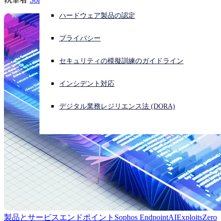
ハードウェア製品の認定
サイバー攻撃を受けている場合、連絡先はこちら
サインイン
プライバシー
Open search
セキュリティの模擬訓練のガイドライン
Open language switcher
日本語
インシデント対応
デジタル業務レジリエンス法 (DORA)
製品とサービス
エンドポイント
Sophos Endpoint
AI
Exploits
Zero