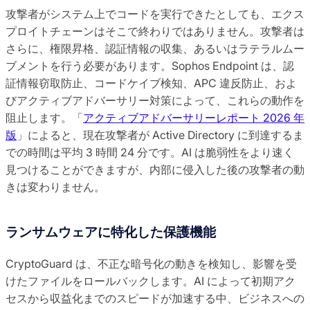
攻撃者がシステム上でコードを実行できたとしても、エクス
プロイトチェーンはそこで終わりではありません。攻撃者は
さらに、権限昇格、認証情報の収集、あるいはラテラルムー
ブメントを行う必要があります。Sophos Endpoint は、認
証情報窃取防止、コードケイブ検知、APC 違反防止、およ
びアクティブアドバーサリー対策によって、これらの動作を
阻止します。「
アクティブアドバーサリーレポート 2026 年
版
」によると、現在攻撃者が Active Directory に到達するま
での時間は平均 3 時間 24 分です。AI は脆弱性をより速く
見つけることができますが、内部に侵入した後の攻撃者の動
きは変わりません。
ランサムウェアに特化した保護機能
CryptoGuard は、不正な暗号化の動きを検知し、影響を受
けたファイルをロールバックします。AI によって初期アク
セスから収益化までのスピードが加速する中、ビジネスへの