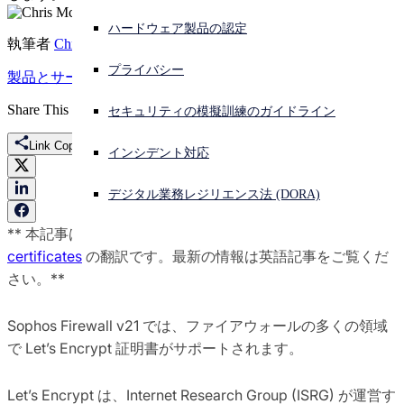
ハードウェア製品の認定
サイバー攻撃を受けている場合、連絡先はこちら
執筆者
Chris McCormack
サインイン
プライバシー
製品とサービス
v21
ネットワーク
ファイアウォール
Open search
Share This
セキュリティの模擬訓練のガイドライン
Open language switcher
日本語
Link Copied
インシデント対応
デジタル業務レジリエンス法 (DORA)
** 本記事は、
Sophos Firewall v21: Let’s Encrypt
certificates
の翻訳です。最新の情報は英語記事をご覧くだ
さい。**
Sophos Firewall v21 では、ファイアウォールの多くの領域
で Let’s Encrypt 証明書がサポートされます。
Let’s Encrypt は、Internet Research Group (ISRG) が運営す