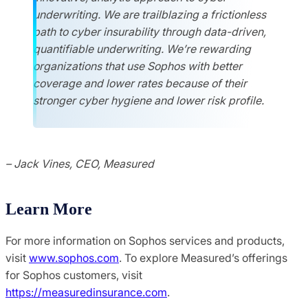
underwriting. We are trailblazing a frictionless
path to cyber insurability through data-driven,
quantifiable underwriting. We’re rewarding
organizations that use Sophos with better
coverage and lower rates because of their
stronger cyber hygiene and lower risk profile.
– Jack Vines, CEO, Measured
Learn More
For more information on Sophos services and products,
visit
www.sophos.com
. To explore Measured’s offerings
for Sophos customers, visit
https://measuredinsurance.com
.