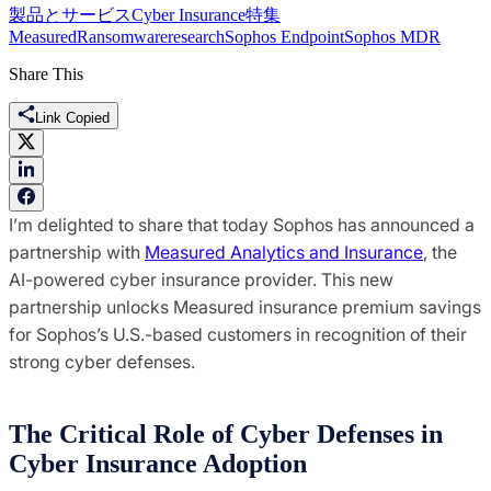
製品とサービス
Cyber Insurance
特集
Measured
Ransomware
research
Sophos Endpoint
Sophos MDR
Share This
Link Copied
I’m delighted to share that today Sophos has announced a
partnership with
Measured Analytics and Insurance
, the
AI-powered cyber insurance provider. This new
partnership unlocks Measured insurance premium savings
for Sophos’s U.S.-based customers in recognition of their
strong cyber defenses.
The Critical Role of Cyber Defenses in
Cyber Insurance Adoption