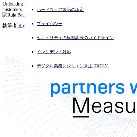
Unlocking cyber insurance premium savings for Sophos' U.S.
customers
ハードウェア製品の認定
サイバー攻撃を受けている場合、連絡先はこちら
サインイン
プライバシー
執筆者
Raja Patel
Open search
セキュリティの模擬訓練のガイドライン
Open language switcher
日本語
インシデント対応
デジタル業務レジリエンス法 (DORA)