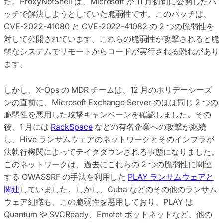
た。ProxyNotShell は、Microsoft が 11 月初旬に公開したパ
ッチで解決しようとしていた脆弱性です。このパッチは、
CVE-2022-41080 と CVE-2022-41082 の 2 つの脆弱性を
対して公開されています。これらの脆弱性が攻撃されると脆
弱なシステムでリモートからコードが実行される恐れがあり
ます。
しかし、X-Ops の MDR チームは、12 月のホリデーシーズ
ンの直前に、Microsoft Exchange Server のほぼ同じ 2 つの
脆弱性を悪用した攻撃キャンペーンを確認しました。その
後、1 月には
RackSpace
などの有名企業への攻撃が継続
し、Hive ランサムウェアのネットワークとそのインフラが
法執行機関によってテイクダウンされる事態になりました。
このネットワークは、過去にこれらの 2 つの脆弱性に関連
する OWASSRF の手法を利用した
PLAY ランサムウェアと
関連
していました。しかし、Cuba などのその他のランサム
ウェア組織も、この脆弱性を悪用しており、PLAY は
Quantum や SVCReady、Emotet ボットネットなど、他の