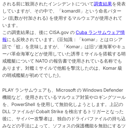
される前に観測されたインシデントについて
調査結果
を発表
していますが、その中で、「komardll」という命名パター
ン (乱数が付加される) を使用するマルウェアが使用されて
います。
この調査結果は、後に CISA.gov の
Cuba ランサムウェア情
報
にも反映されています。(豆知識：「komar」とはロシア
語で「蚊」を意味しますが、「Komar」は旧ソ連海軍やキュ
ーバ革命海軍などが使用していた誘導ミサイルを搭載する哨
戒艦艇について NATO の報告書で使用されている名称でも
あります。対艦ミサイルで他船を撃沈したのは、Komar 級
の哨戒艦艇が初めてでした)。
PLAY ランサムウェアも、Microsoft の Windows Defender
機能など、使用されているマルウェア対策やロギングツール
を、PowerShell を使用して無効化しようとします。上記の
DLL ファイルが Cobalt Strike を検出するトリガーとなった
後に、サイバー攻撃者は、独自のドライバファイルの持ち込
みなどの手法によって、ソフォスの保護機能を無効にするツ