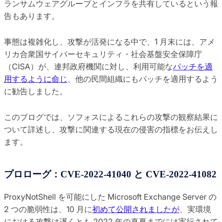
ランサムウェアグループとインフラを共有しているという報
告もあります。
事態は複雑化し、攻撃が活発になる中で、1 月末には、アメ
リカ合衆国サイバーセキュリティ・社会基盤安全保障庁
（CISA）が、連邦政府機関に対し、利用可能な
パッチを適
用するように命じ
、他の民間組織にもパッチを適用するよう
に勧告しました。
このブログでは、ソフォスによるこれらの攻撃の観察結果に
ついて詳述し、攻撃に関連する現在の侵害の指標をお伝えし
ます。
プロローグ：CVE-2022-41040 と CVE-2022-41082
ProxyNotShell を可能にした Microsoft Exchange Server の
2 つの脆弱性は、10 月に
初めて公開されましたが
、実環境
における攻撃は遅くとも 2022 年の真夏までには実行されて