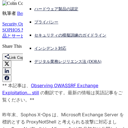
ハードウェア製品の認定
サイバー攻撃を受けている場合、連絡先はこちら
執筆者
Benjamin Sollman
,
Colin Cowie
サインイン
プライバシー
Security Operations
SE Labs、SOPHOS INTERCEPT X、
SOPHOS MDR、SOPHOS XDR、脅威
エンドポイント
特集
製
Open search
セキュリティの模擬訓練のガイドライン
品とサービス
Open language switcher
日本語
Share This
インシデント対応
Link Copied
デジタル業務レジリエンス法 (DORA)
** 本記事は、
Observing OWASSRF Exchange
Exploitation… still
の翻訳です。最新の情報は英語記事をご
覧ください。**
昨年末、Sophos X-Ops は、Microsoft Exchange Server を
標的とする ProxyNotShell と考えられる攻撃に対応まし