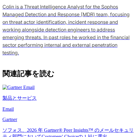
Colin is a Threat Intelligence Analyst for the Sophos
Managed Detection and Response (MDR) team, focusing
on threat actor identification, incident response and
working alongside detection engineers to address
emerging threats. In past roles he worked in the financial
sector performing internal and external penetration
testing.
関連記事を読む
製品とサービス
Email
Gartner
ソフォス、2026 年 Gartner® Peer Insights™ のメールセキュリ
ティ部門においてCustomers' Choiceの 1 社に選出