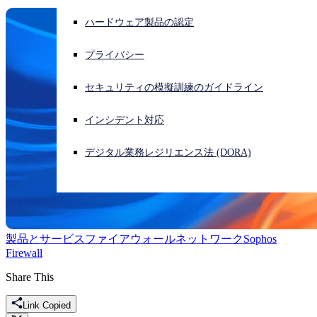
ハードウェア製品の認定
サイバー攻撃を受けている場合、連絡先はこちら
サインイン
プライバシー
Open search
セキュリティの模擬訓練のガイドライン
Open language switcher
日本語
インシデント対応
デジタル業務レジリエンス法 (DORA)
製品とサービス
ファイアウォール
ネットワーク
Sophos
Firewall
Share This
Link Copied