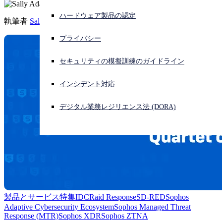
ハードウェア製品の認定
サイバー攻撃を受けている場合、連絡先はこちら
執筆者
Sally Adam
サインイン
プライバシー
Open search
セキュリティの模擬訓練のガイドライン
Open language switcher
日本語
インシデント対応
デジタル業務レジリエンス法 (DORA)
製品とサービス
特集
IDC
Raid Response
SD-RED
Sophos
Adaptive Cybersecurity Ecosystem
Sophos Managed Threat
Response (MTR)
Sophos XDR
Sophos ZTNA