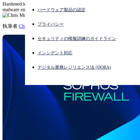
Hardened kernel, remote integrity monitoring, an enhanced anti-
malware engine, and more.
ハードウェア製品の認定
サイバー攻撃を受けている場合、連絡先はこちら
サインイン
プライバシー
執筆者
Chris McCormack
Open search
セキュリティの模擬訓練のガイドライン
Open language switcher
日本語
インシデント対応
デジタル業務レジリエンス法 (DORA)