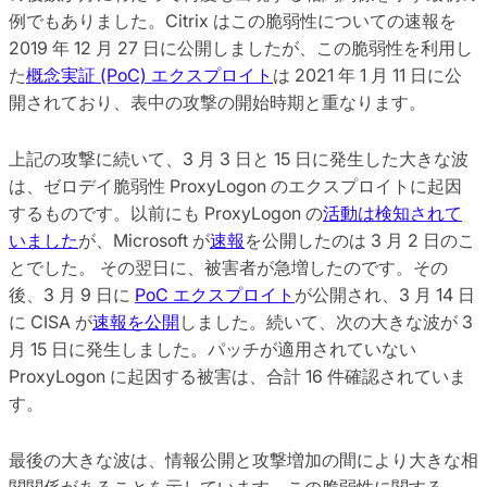
例でもありました。Citrix はこの脆弱性についての速報を
2019 年 12 月 27 日に公開しましたが、この脆弱性を利用し
た
概念実証 (PoC) エクスプロイト
は 2021 年 1 月 11 日に公
開されており、表中の攻撃の開始時期と重なります。
上記の攻撃に続いて、3 月 3 日と 15 日に発生した大きな波
は、ゼロデイ脆弱性 ProxyLogon のエクスプロイトに起因
するものです。以前にも ProxyLogon の
活動は検知されて
いました
が、Microsoft が
速報
を公開したのは 3 月 2 日のこ
とでした。 その翌日に、被害者が急増したのです。その
後、3 月 9 日に
PoC エクスプロイト
が公開され、3 月 14 日
に CISA が
速報を公開
しました。続いて、次の大きな波が 3
月 15 日に発生しました。パッチが適用されていない
ProxyLogon に起因する被害は、合計 16 件確認されていま
す。
最後の大きな波は、情報公開と攻撃増加の間により大きな相
関関係があることを示しています。この脆弱性に関する