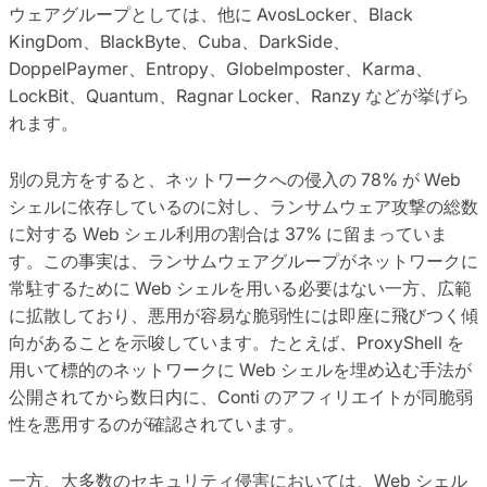
ウェアグループとしては、他に AvosLocker、Black
KingDom、BlackByte、Cuba、DarkSide、
DoppelPaymer、Entropy、GlobeImposter、Karma、
LockBit、Quantum、Ragnar Locker、Ranzy などが挙げら
れます。
別の見方をすると、ネットワークへの侵入の 78% が Web
シェルに依存しているのに対し、ランサムウェア攻撃の総数
に対する Web シェル利用の割合は 37% に留まっていま
す。この事実は、ランサムウェアグループがネットワークに
常駐するために Web シェルを用いる必要はない一方、広範
に拡散しており、悪用が容易な脆弱性には即座に飛びつく傾
向があることを示唆しています。たとえば、ProxyShell を
用いて標的のネットワークに Web シェルを埋め込む手法が
公開されてから数日内に、Conti のアフィリエイトが同脆弱
性を悪用するのが確認されています。
一方、大多数のセキュリティ侵害においては、Web シェル