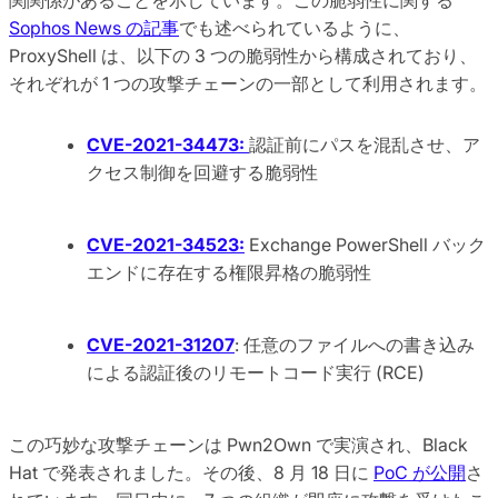
Sophos News の記事
でも述べられているように、
ProxyShell は、以下の 3 つの脆弱性から構成されており、
それぞれが 1 つの攻撃チェーンの一部として利用されます。
CVE-2021-34473:
認証前にパスを混乱させ、ア
クセス制御を回避する脆弱性
CVE-2021-34523:
Exchange PowerShell バック
エンドに存在する権限昇格の脆弱性
CVE-2021-31207
: 任意のファイルへの書き込み
による認証後のリモートコード実行 (RCE)
この巧妙な攻撃チェーンは Pwn2Own で実演され、Black
Hat で発表されました。その後、8 月 18 日に
PoC が公開
さ