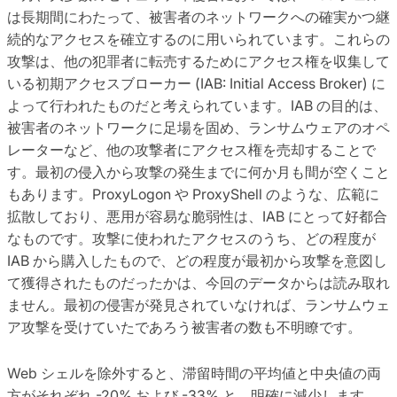
は長期間にわたって、被害者のネットワークへの確実かつ継
続的なアクセスを確立するのに用いられています。これらの
攻撃は、他の犯罪者に転売するためにアクセス権を収集して
いる初期アクセスブローカー (IAB: Initial Access Broker) に
よって行われたものだと考えられています。IAB の目的は、
被害者のネットワークに足場を固め、ランサムウェアのオペ
レーターなど、他の攻撃者にアクセス権を売却することで
す。最初の侵入から攻撃の発生までに何か月も間が空くこと
もあります。ProxyLogon や ProxyShell のような、広範に
拡散しており、悪用が容易な脆弱性は、IAB にとって好都合
なものです。攻撃に使われたアクセスのうち、どの程度が
IAB から購入したもので、どの程度が最初から攻撃を意図し
て獲得されたものだったかは、今回のデータからは読み取れ
ません。最初の侵害が発見されていなければ、ランサムウェ
ア攻撃を受けていたであろう被害者の数も不明瞭です。
Web シェルを除外すると、滞留時間の平均値と中央値の両
方がそれぞれ -20% および -33% と、明確に減少します。