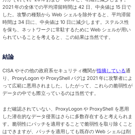
2021 年の全体での平均滞留時間は 42 日、中央値は 15 日で
した。攻撃の種類から Web シェルを除外すると、平均滞留
時間は 34 日に、中央値は 10 日に減少します。ステルス性
を保ち、ネットワークに常駐するために Web シェルが用い
られていることを考えると、この結果は当然です。
結論
CISA やその他の政府系セキュリティ機関が
指摘している
通
り、ProxyLogon や ProxyShell バグは 2021 年に攻撃者によ
って広範に悪用されました。したがって、これらの脆弱性が
データの中でも際立っているのは当然です。
まだ確認されていない、ProxyLogon や ProxyShell を悪用
した潜在的なデータ侵害はさらに多数存在すると考えられま
す。脆弱性にパッチを適用することで脆弱性を取り除くこと
はできますが、パッチを適用しても既存の Web シェルは削