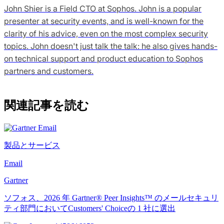
John Shier is a Field CTO at Sophos. John is a popular
presenter at security events, and is well-known for the
clarity of his advice, even on the most complex security
topics. John doesn't just talk the talk: he also gives hands-
on technical support and product education to Sophos
partners and customers.
関連記事を読む
製品とサービス
Email
Gartner
ソフォス、2026 年 Gartner® Peer Insights™ のメールセキュリ
ティ部門においてCustomers' Choiceの 1 社に選出