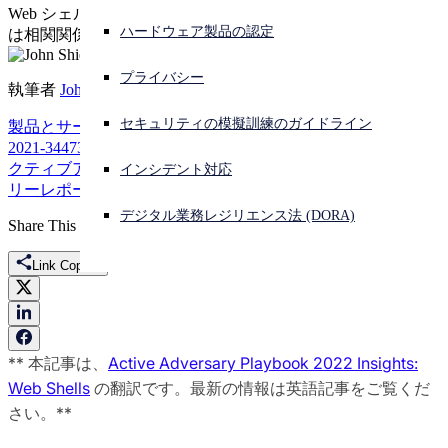
Web シェルエクスプロイトの PoC 公開時期と攻撃の増加に
ハードウェア製品の認定
は相関関係があるようです。
サイバー攻撃を受けている場合、連絡先はこちら
サインイン
プライバシー
執筆者
John Shier
Open search
セキュリティの模擬訓練のガイドライン
製品とサービス
Active Adversary Report
cve-2021-31207
cve-
Open language switcher
日本語
2021-34473
cve-2021-34523
ProxyLogon
ProxyShell
Web シェル
ア
クティブアドバーサリープレイブック
アクティブアドバーサ
インシデント対応
リーレポート
特集
脅威リサーチ
デジタル業務レジリエンス法 (DORA)
Share This
Link Copied
** 本記事は、
Active Adversary Playbook 2022 Insights:
Web Shells
の翻訳です。最新の情報は英語記事をご覧くだ
さい。**