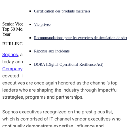
Chiefs
Recherche sur les menaces Sophos X-Ops
Vous subissez une cyberattaque ? Obtenez une aide immédiate.
Certification des produits matériels
Se connecter
Senior Vice President Kendra Krause Further Recognized as a CRN
Récompenses et évaluations
Vie privée
Top 50 Most Influential Channel Chief for the Sixth Consecutive
Open search
Year
Recommandations pour les exercices de simulation de sécu
Open language switcher
Français
Contacts Presse
BURLINGTON, Mass.
Réponse aux incidents
Sophos
, a global leader in next-generation cybersecurity,
today announced that
CRN
, a brand of
The Channel
DORA (Digital Operational Resilience Act)
Company
, has named five Sophos executives to its
coveted list of
2022 Channel Chiefs
. The Sophos
executives are once again honored as the channel’s top
leaders who are shaping the industry through impactful
strategies, programs and partnerships.
Sophos executives recognized on the prestigious list,
which is comprised of IT channel vendor executives who
continually demonstrate expertise, influence and