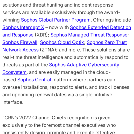
solutions and threat hunting and incident response
services are available exclusively through the award-
winning
Sophos Global Partner Program
. Offerings include
Sophos Intercept X
– now with
Sophos Extended Detection
and Response
(XDR);
Sophos Managed Threat Response
;
Sophos Firewall
;
Sophos Cloud Optix
;
Sophos Zero Trust
Network Access
(ZTNA); and more. These solutions share
real-time threat intelligence and automatically respond to
threats as part of the
Sophos Adaptive Cybersecurity
Ecosystem
, and are easily managed in the cloud-
based
Sophos Central
platform where partners can
oversee installations, respond to alerts, and track licenses
and upcoming renewal dates via a single, intuitive
interface.
“CRN’s 2022 Channel Chiefs recognition is given
exclusively to the foremost channel executives who
consistently design, promote and execute effective