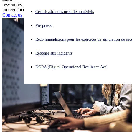
ressources, des conseils et des formations pour vous aider à rester
Téléchargements
protégé face à l’évolution du paysage des menaces.
Vous subissez une cyberattaque ? Obtenez une aide immédiate.
Certification des produits matériels
Contact us
Se connecter
Documentation
Vie privée
Open search
Recommandations pour les exercices de simulation de sécu
Open language switcher
Français
Support
Réponse aux incidents
DORA (Digital Operational Resilience Act)