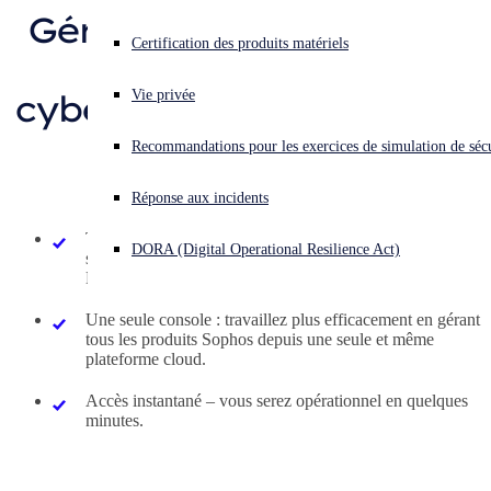
Gérez l’ensemble de vos
Obtenir nos prix
Vous subissez une cyberattaque ? Obtenez une aide immédiate.
Certification des produits matériels
produits de
Se connecter
Démo
cybersécurité depuis une
Vie privée
Open search
seule et même
Recommandations pour les exercices de simulation de sécu
Open language switcher
Français
plateforme
Réponse aux incidents
Toutes les solutions : essayez notre suite complète de
DORA (Digital Operational Resilience Act)
systèmes de protection, notamment Endpoint, XDR,
Email, Mobile et Server Protection.
Une seule console : travaillez plus efficacement en gérant
tous les produits Sophos depuis une seule et même
plateforme cloud.
Accès instantané – vous serez opérationnel en quelques
minutes.