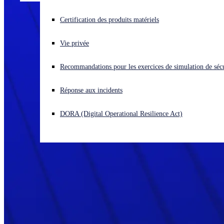
Vous subissez une cyberattaque ? Obtenez une aide immédiate.
Certification des produits matériels
Se connecter
Vie privée
Open search
Recommandations pour les exercices de simulation de sécu
Open language switcher
Français
Réponse aux incidents
DORA (Digital Operational Resilience Act)