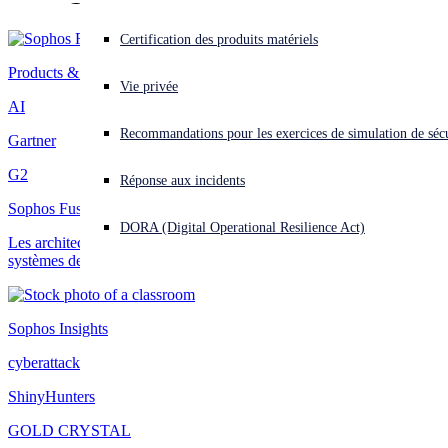
Vous subissez une cyberattaque ? Obtenez une aide immédiate.
Certification des produits matériels
Se connecter
Products & Services
Vie privée
AI
Open search
Recommandations pour les exercices de simulation de sécu
Open language switcher
Français
Gartner
G2
Réponse aux incidents
Sophos Fusion
DORA (Digital Operational Resilience Act)
Les architectures de sécurité traditionnelles ont fait leur temps. Les
systèmes de défense sont l'avenir
Sophos Insights
cyberattack
ShinyHunters
GOLD CRYSTAL