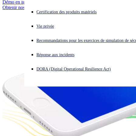
Démo en ligne
Obtenir nos prix
Essai gratuit
Vous subissez une cyberattaque ? Obtenez une aide immédiate.
Certification des produits matériels
Se connecter
Comment acheter
Vie privée
Open search
Recommandations pour les exercices de simulation de sécu
Open language switcher
Français
Obtenir nos prix
Réponse aux incidents
DORA (Digital Operational Resilience Act)