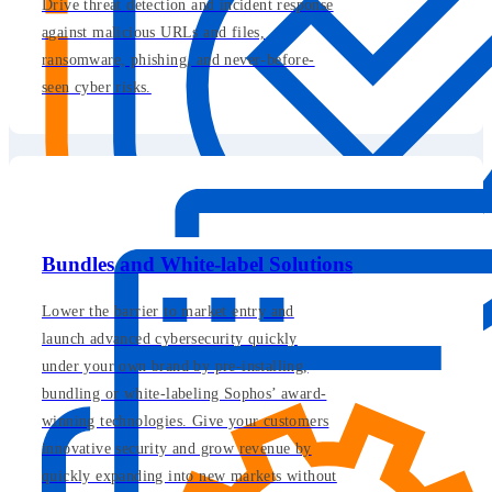
Drive threat detection and incident response
against malicious URLs and files,
ransomware, phishing, and never-before-
seen cyber risks.
Bundles and White-label Solutions
Lower the barrier to market entry and
launch advanced cybersecurity quickly
under your own brand by pre-installing,
bundling or white-labeling Sophos’ award-
winning technologies. Give your customers
innovative security and grow revenue by
quickly expanding into new markets without