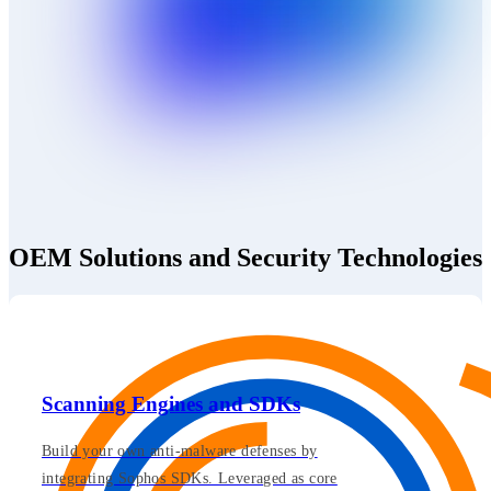
OEM Solutions and Security Technologies
Scanning Engines and SDKs
Build your own anti-malware defenses by
integrating Sophos SDKs. Leveraged as core