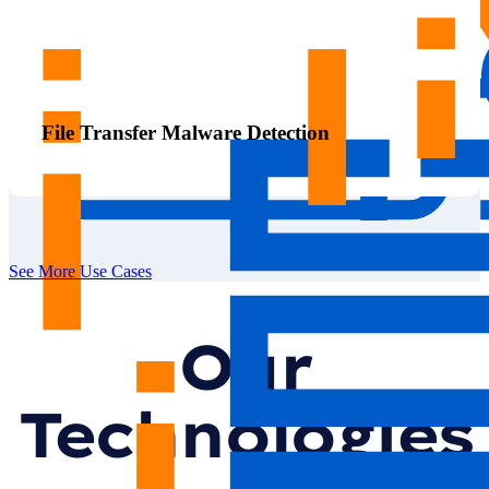
File Transfer Malware Detection
See More Use Cases
Our
Technologies