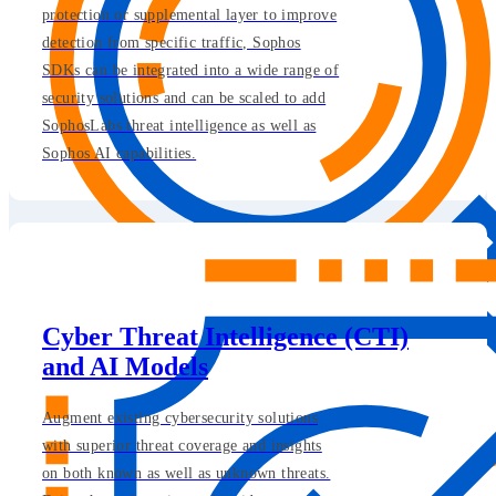
protection or supplemental layer to improve
detection from specific traffic, Sophos
SDKs can be integrated into a wide range of
security solutions and can be scaled to add
SophosLabs threat intelligence as well as
Sophos AI capabilities.
Cyber Threat Intelligence (CTI)
and AI Models
Augment existing cybersecurity solutions
with superior threat coverage and insights
on both known as well as unknown threats.