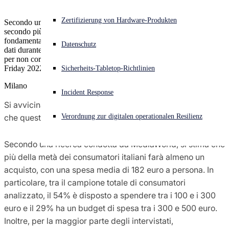
Sophos X-Ops-Bedrohungsforschung
Akuter Cyberangriff? Fordern Sie Sofort-Hilfe an
Zertifizierung von Hardware-Produkten
Secondo una recente ricerca Sophos, il settore retail è stato il
Anmelden
secondo più colpito dal ransomware nel 2021 e diventa dunque
fondamentale sensibilizzare gli utenti al fine di proteggere i propri
Auszeichnungen
Datenschutz
dati durante lo shopping online 5 consigli sulla sicurezza informatica
per non correre rischi durante la corsa agli acquisti per il Black
Open search
Friday 2022
Sicherheits-Tabletop-Richtlinien
Open language switcher
Deutsch
Pressekontakte
Milano
Incident Response
Si avvicina l’annuale appuntamento con il Black Friday,
che quest’anno cadrà il 25 novembre.
Verordnung zur digitalen operationalen Resilienz
Secondo una ricerca condotta da MediaWorld, si stima che
più della metà dei consumatori italiani farà almeno un
acquisto, con una spesa media di 182 euro a persona. In
particolare, tra il campione totale di consumatori
analizzato, il 54% è disposto a spendere tra i 100 e i 300
euro e il 29% ha un budget di spesa tra i 300 e 500 euro.
Inoltre, per la maggior parte degli intervistati,