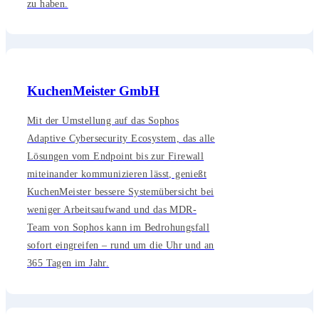
zu haben.
KuchenMeister GmbH
Mit der Umstellung auf das Sophos
Adaptive Cybersecurity Ecosystem, das alle
Lösungen vom Endpoint bis zur Firewall
miteinander kommunizieren lässt, genießt
KuchenMeister bessere Systemübersicht bei
weniger Arbeitsaufwand und das MDR-
Team von Sophos kann im Bedrohungsfall
sofort eingreifen – rund um die Uhr und an
365 Tagen im Jahr.