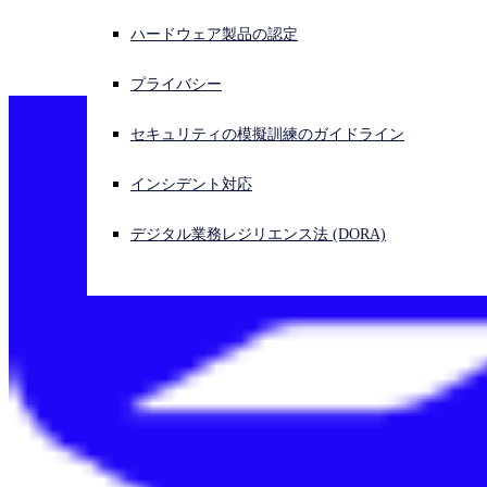
our form, you’ll get a no-obligation quote, specifically customized to
ハードウェア製品の認定
サイバー攻撃を受けている場合、連絡先はこちら
your business.
サインイン
Sophos provides simple per-user pricing with no hidden fees.
プライバシー
Open search
セキュリティの模擬訓練のガイドライン
Open language switcher
日本語
インシデント対応
デジタル業務レジリエンス法 (DORA)