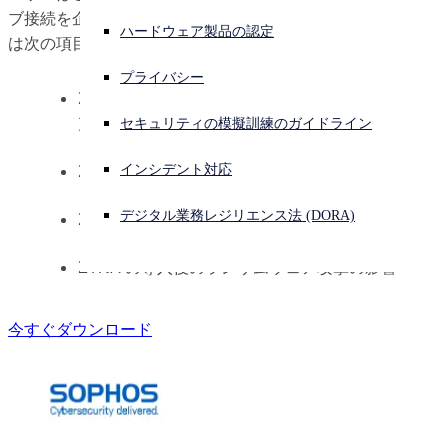
ブ接続を企業のアセットに提供します。ホワイトペーパーで
ハードウェア製品の認定
サイバー攻撃を受けている場合、連絡先はこちら
は次の項目について説明しています。
サインイン
プライバシー
ZTNA とは何か、またそれが固有の VPN の弱点を
Open search
克服する方法とは
セキュリティの模擬訓練のガイドライン
Open language switcher
日本語
ZTNA の運用する利点
インシデント対応
デジタル業務レジリエンス法 (DORA)
ZTNA がランサムウェアのリスクを軽減する方法
ZTNA の導入後のランサムウェア攻撃の影響
今すぐダウンロード