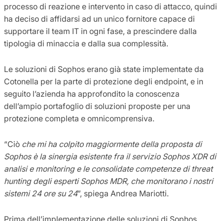
processo di reazione e intervento in caso di attacco, quindi
ha deciso di affidarsi ad un unico fornitore capace di
supportare il team IT in ogni fase, a prescindere dalla
tipologia di minaccia e dalla sua complessità.
Le soluzioni di Sophos erano già state implementate da
Cotonella per la parte di protezione degli endpoint, e in
seguito l’azienda ha approfondito la conoscenza
dell’ampio portafoglio di soluzioni proposte per una
protezione completa e omnicomprensiva.
“Ciò
che mi ha colpito maggiormente della proposta di
Sophos è la sinergia esistente fra il servizio Sophos XDR di
analisi e monitoring e le consolidate competenze di threat
hunting degli esperti Sophos MDR, che monitorano i nostri
sistemi 24 ore su 24
”, spiega Andrea Mariotti.
Prima dell’implementazione delle soluzioni di Sophos,