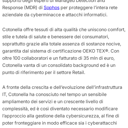
supporto degli esperti di Managed Detection and
Response (MDR) di
Sophos
per proteggere l’intera rete
aziendale da cyberminacce e attacchi informatici.
Cotonella offre tessuti di alta qualità che uniscono comfort,
stile e tutela di salute e benessere dei consumatori,
soprattutto grazie alla totale assenza di sostanze nocive,
garantita dal sistema di certificazione OEKO TEX®. Con
oltre 100 collaboratori e un fatturato di 35 mln di euro,
Cotonella vanta di un consolidato background ed è un
punto di riferimento per il settore Retail.
A fronte della crescita e dell’evoluzione dell’infrastruttura
IT, Cotonella ha conosciuto nel tempo un sensibile
ampliamento dei servizi e un crescente livello di
complessità, ed è così diventato necessario modificare
l’approccio alla gestione della cybersicurezza, al fine di
poter fronteggiare in modo efficace sia i cyberattacchi