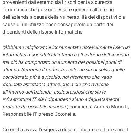
provenienti dall’esterno sia i rischi per la sicurezza
informatica che possono essere generati all’interno
dell’azienda a causa della vulnerabilità dei dispostivi o a
causa di un utilizzo poco consapevole da parte dei
dipendenti delle risorse informatiche
“Abbiamo migliorato e incrementato notevolmente i servizi
informatici disponibili all'interno e all'esterno dell'azienda,
ma ciò ha comportato un aumento dei possibili punti di
attacco. Sebbene il perimetro esterno sia di solito quello
considerato più à a rischio, noi riteniamo che vada
dedicata altrettanta attenzione a ciò che avviene
all’interno
dell’azienda, assicurandosi che sia le
infrastrutture IT sia i dipendenti siano adeguatamente
protette da possibili minacce”,
commenta Andrea Mariotti,
Responsabile IT presso Cotonella.
Cotonella aveva l’esigenza di semplificare e ottimizzare il