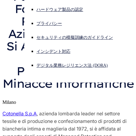
Formazione Delle 
Sophos X-Ops の脅威調査
ハードウェア製品の認定
サイバー攻撃を受けている場合、連絡先はこちら
Risorse Interne 
サインイン
プライバシー
アワード ＆ レビュー
Aziendali: Cotonella 
Open search
セキュリティの模擬訓練のガイドライン
Si Affida Agli Esperti 
Open language switcher
日本語
プレス担当者
インシデント対応
Sophos Per 
デジタル業務レジリエンス法 (DORA)
Proteggersi Dalle 
Minacce Informatiche
Milano
Cotonella S.p.A
, azienda lombarda leader nel settore
tessile e di produzione e confezionamento di prodotti di
biancheria intima e maglieria dal 1972, si è affidata al