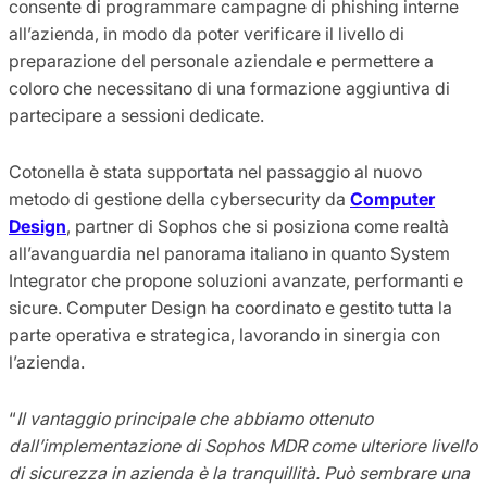
consente di programmare campagne di phishing interne
all’azienda, in modo da poter verificare il livello di
preparazione del personale aziendale e permettere a
coloro che necessitano di una formazione aggiuntiva di
partecipare a sessioni dedicate.
Cotonella è stata supportata nel passaggio al nuovo
metodo di gestione della cybersecurity da
Computer
Design
, partner di Sophos che si posiziona come realtà
all’avanguardia nel panorama italiano in quanto System
Integrator che propone soluzioni avanzate, performanti e
sicure. Computer Design ha coordinato e gestito tutta la
parte operativa e strategica, lavorando in sinergia con
l’azienda.
“
Il vantaggio principale che abbiamo ottenuto
dall’implementazione di Sophos MDR come ulteriore livello
di sicurezza in azienda è la tranquillità. Può sembrare una