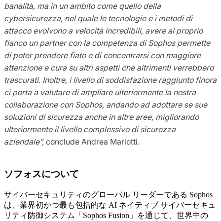
banalità, ma in un ambito come quello della
cybersicurezza, nel quale le tecnologie e i metodi di
attacco evolvono a velocità incredibili, avere al proprio
fianco un partner con la competenza di Sophos permette
di poter prendere fiato e di concentrarsi con maggiore
attenzione e cura su altri aspetti che altrimenti verrebbero
trascurati. Inoltre, i livello di soddisfazione raggiunto finora
ci porta a valutare di ampliare ulteriormente la nostra
collaborazione con Sophos, andando ad adottare se sue
soluzioni di sicurezza anche in altre aree, migliorando
ulteriormente il livello complessivo di sicurezza
aziendale”,
conclude Andrea Mariotti.
ソフォスについて
サイバーセキュリティのグローバル リーダーである Sophos
は、業界初かつ最も包括的な AI ネイティブ サイバーセキュ
リティ防御システム「Sophos Fusion」を通じて、世界中の