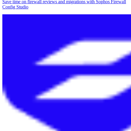
Save time on firewall reviews and migrations with Sophos Firewall
Config Studio